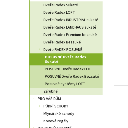
n
Dveře Radex Sukaté
n
Dveře Radex LOFT
í
Dveře Radex INDUSTRIAL sukaté
p
a
Dveře Radex LANDHAUS sukaté
n
Dveře Radex Premium bezsuké
e
Dveře Radex Bezsuké
l
Dveře RADEX POSUVNÉ
POSUVNÉ Dveře Radex
Sukaté
POSUVNÉ Dveře Radex LOFT
POSUVNÉ Dveře Radex Bezsuké
Posuvné systémy LOFT
Zárubně
PRO VÁŠ DŮM
PŮDNÍ SCHODY
Mlynářské schody
Kovové regály