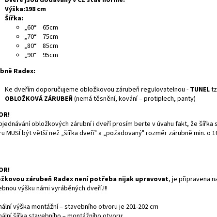
Dveře jsou dodávány v CZ stav normě:
Výška:198 cm
Šířka:
„60“ 65cm
„70“ 75cm
„80“ 85cm
„90“ 95cm
bně Radex:
Ke dveřím doporučujeme obložkovou zárubeň regulovatelnou -
TUNEL
tz
OBLOŽKOVÁ ZÁRUBEŇ
(nemá těsnění, kování – protiplech, panty)
OR!
bjednávání obložkových zárubní i dveří prosím berte v úvahu fakt, že šířka
ru MUSÍ být větší než „šířka dveří" a „požadovaný" rozměr zárubně min. o 
OR!
žkovou zárubeň Radex není potřeba nijak upravovat
, je připravena n
ebnou výšku námi vyráběných dveří.!!!
mální výška montážní – stavebního otvoru je 201-202 cm
mální šířka stavebního – montážního otvoru: