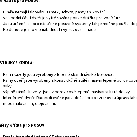
e Radex pro POSUV:
Dveře nemají falcování, zámek, úchyty, panty ani kování.
Ve spodní části dveří je vyfrézována pouze drážka pro vodící trn.
Jsou určené jak pro nástěnné posuvné systémy tak je možné použít i do
Po dohodě je možno nabídnout i vyfrézování madla
STRUKCE KŘÍDLA:
Rám i kazety jsou vyrobeny z lepené skandinávské borovice.
Rámy dveří jsou vyrobeny z konstrukčně stálé masivní lepené borovicov
suky.
Výplně rámů - kazety -jsou z borovicové lepené masivní sukaté desky.
Interiérové dveře Radex dřevěné jsou ideální pro povrchovou úpravu la
nebo malováním, olejováním.
ěry Křídla pro POSUV