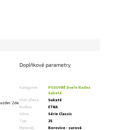
Doplňkové parametry
Kategorie
:
POSUVNÉ Dveře Radex
Sukaté
Druh dřeva
:
Sukaté
uzder. Zde
Rodina
:
ETNA
Série
:
Série Classic
Typ
:
2S
Materiál
:
Borovice - surová