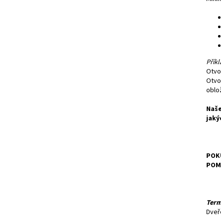
Příkl
Otvo
Otvo
oblo
Naše
jaký
POKU
POM
Term
Dveř