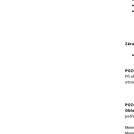
Záru
POZ
Při o
otvo
POZ
Oblo
potř
Mini
Mini