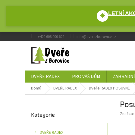
Přejít
na
LETNÍ AKC
obsah
☀
+420 608 000 622
info@dverezborovice.cz
DVEŘE RADEX
PRO VÁŠ DŮM
ZAHRADNÍ
Domů
DVEŘE RADEX
Dveře RADEX POSUVNÉ
P
Pos
o
Přeskočit
s
Značka:
Kategorie
kategorie
t
r
a
DVEŘE RADEX