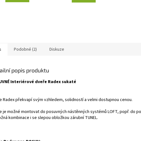
s
Podobné (2)
Diskuze
ailní popis produktu
VNÉ Interiérové dveře Radex sukaté
e Radex překvapí svým vzhledem, solidností a velmi dostupnou cenou.
e je možné montovat do posuvných nástěnných systémů LOFT, popř. do po
ožná kombinace i se slepou obložkou zárubní TUNEL.