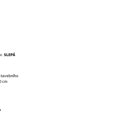
v.
SLEPÁ
 stavebního
10 cm
a