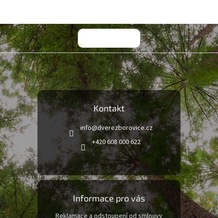
Kontakt
info
@
dverezborovice.cz
+420 608 000 622
Informace pro vás
Reklamace a odstoupení od smlouvy