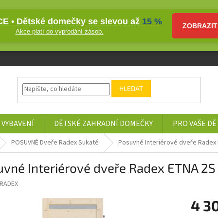
E • Dětské domečky se slevou až
15 %
ZOBRAZIT
Akce platí do vyprodání zásob.
HLEDAT
 VYBAVENÍ
DĚTSKÉ ZAHRADNÍ DOMEČKY
PRO VAŠE DĚ
POSUVNÉ Dveře Radex Sukaté
Posuvné Interiérové dveře Radex
uvné Interiérové dveře Radex ETNA 2S
RADEX
4 3