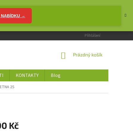
 NABÍDKU →
Přihlášení
NÁKUPNÍ
Prázdný košík
KOŠÍK
TI
KONTAKTY
Blog
 ETNA 2S
00 Kč