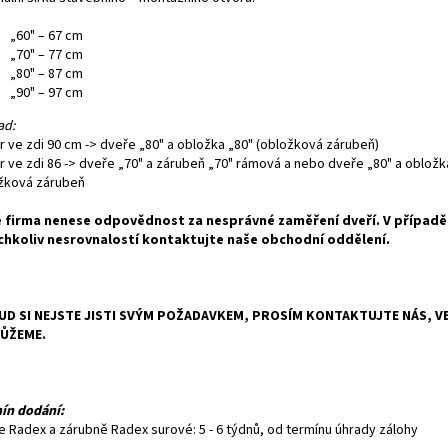
„60" – 67 cm
„70" – 77 cm
„80" – 87 cm
„90" – 97 cm
ad:
r ve zdi 90 cm -> dveře „80" a obložka „80" (obložková zárubeň)
r ve zdi 86 -> dveře „70" a zárubeň „70" rámová a nebo dveře „80" a obložk
žková zárubeň
 firma nenese odpovědnost za nesprávné zaměření dveří. V případě
chkoliv nesrovnalostí kontaktujte naše obchodní oddělení.
D SI NEJSTE JISTI SVÝM POŽADAVKEM, PROSÍM KONTAKTUJTE NÁS, VE
ŮŽEME.
ín dodání:
e Radex a zárubně Radex surové: 5 - 6 týdnů, od termínu úhrady zálohy