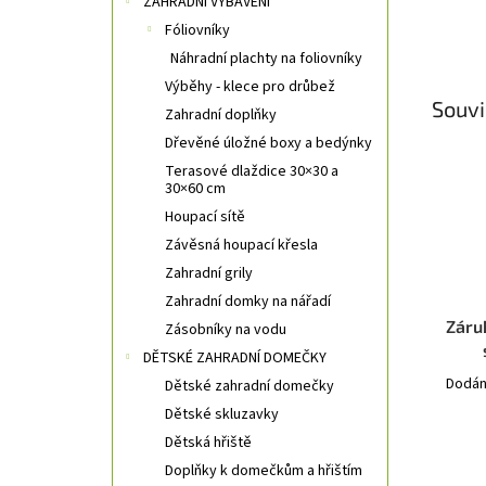
ZAHRADNÍ VYBAVENÍ
Fóliovníky
Náhradní plachty na foliovníky
Výběhy - klece pro drůbež
Souvi
Zahradní doplňky
Dřevěné úložné boxy a bedýnky
Terasové dlaždice 30×30 a
30×60 cm
Houpací sítě
Závěsná houpací křesla
Zahradní grily
Zahradní domky na nářadí
Záru
Zásobníky na vodu
DĚTSKÉ ZAHRADNÍ DOMEČKY
Dodán
Dětské zahradní domečky
Dětské skluzavky
Dětská hřiště
Doplňky k domečkům a hřištím