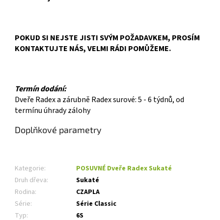
POKUD SI NEJSTE JISTI SVÝM POŽADAVKEM, PROSÍM
KONTAKTUJTE NÁS, VELMI RÁDI POMŮŽEME.
Termín dodání:
Dveře Radex a zárubně Radex surové: 5 - 6 týdnů, od
termínu úhrady zálohy
Doplňkové parametry
Kategorie
:
POSUVNÉ Dveře Radex Sukaté
Druh dřeva
:
Sukaté
Rodina
:
CZAPLA
Série
:
Série Classic
Typ
:
6S