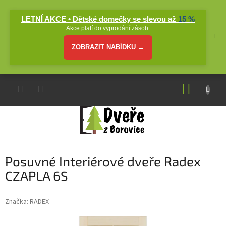
Přejít
na
LETNÍ AKCE • Dětské domečky se slevou až
15 %
obsah
Akce platí do vyprodání zásob.
ZOBRAZIT NABÍDKU →
NÁKUP
KOŠÍK
Posuvné Interiérové dveře Radex
CZAPLA 6S
Značka:
RADEX