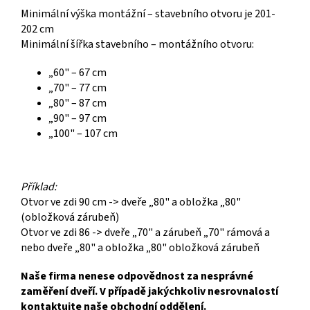
Minimální výška montážní – stavebního otvoru je 201-
202 cm
Minimální šířka stavebního – montážního otvoru:
„60" – 67 cm
„70" – 77 cm
„80" – 87 cm
„90" – 97 cm
„100" – 107 cm
Příklad:
Otvor ve zdi 90 cm -> dveře „80" a obložka „80"
(obložková zárubeň)
Otvor ve zdi 86 -> dveře „70" a zárubeň „70" rámová a
nebo dveře „80" a obložka „80" obložková zárubeň
Naše firma nenese odpovědnost za nesprávné
zaměření dveří. V případě jakýchkoliv nesrovnalostí
kontaktujte naše obchodní oddělení.