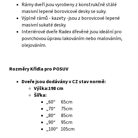
Rámy dveří jsou vyrobeny z konstrukčně stálé
masivní lepené borovicové desky se suky.
Výplně rámů - kazety -jsou z borovicové lepené
masivní sukaté desky.
Interiérové dveře Radex dřevěné jsou ideální pro
povrchovou úpravu lakováním nebo malováním,
olejováním.
Rozměry Křídla pro POSUV
Dveře jsou dodávány v CZ stav normě:
Výška:198 cm
Šířka:
„60“ 65cm
„70“ 75cm
„80“ 85cm
„90“ 95cm
„100“ 105cm