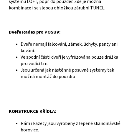
systémů LOFT, popř. do pouzder. Zde je možná
kombinace i se slepou obložkou zárubní TUNEL.
Dveře Radex pro POSUV:
Dveře nemají falcování, zámek, úchyty, panty ani
kování.
Ve spodní části dveří je vyfrézována pouze drážka
pro vodící trn.
Jsou určená jak nástěnné posuvné systémy tak
možná montáž do pouzdra
KONSTRUKCE KŘÍDLA:
Rám i kazety jsou vyrobeny z lepené skandinávské
borovice.