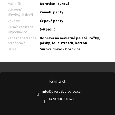
Materiál
:
Borovice - surová
Vybavení
Zámek, panty
dřevěných dveří
:
Závěsy
:
Čepové panty
Termín realizace
5-6 týdnů
Objednávky
:
Zabezpečení zboží
Doprava na nevratné paletě, rožky,
při dopravě
:
pásky, folie stretch, karton
Barva
:
Surové dřevo - borovice
Z
á
p
a
Kontakt
t
info
@
dverezborovice.cz
í
+420 608 000 622