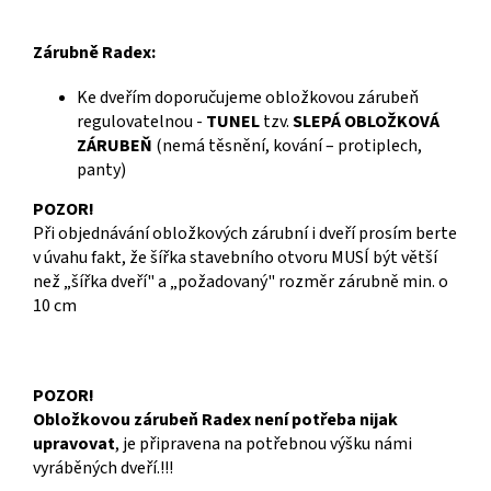
Zárubně Radex:
Ke dveřím doporučujeme obložkovou zárubeň
regulovatelnou -
TUNEL
tzv.
SLEPÁ OBLOŽKOVÁ
ZÁRUBEŇ
(nemá těsnění, kování – protiplech,
panty)
POZOR!
Při objednávání obložkových zárubní i dveří prosím berte
v úvahu fakt, že šířka stavebního otvoru MUSÍ být větší
než „šířka dveří" a „požadovaný" rozměr zárubně min. o
10 cm
POZOR!
Obložkovou zárubeň Radex není potřeba nijak
upravovat
, je připravena na potřebnou výšku námi
vyráběných dveří.!!!