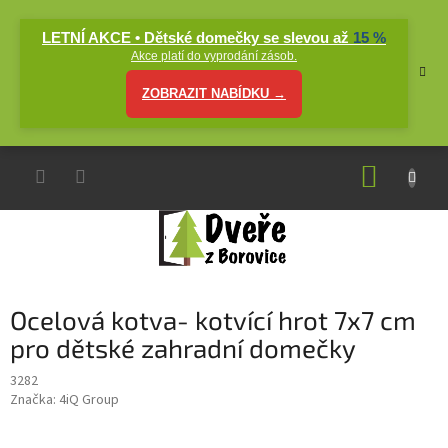
Přejít
na
LETNÍ AKCE • Dětské domečky se slevou až
15 %
obsah
Akce platí do vyprodání zásob.
ZOBRAZIT NABÍDKU →
NÁKUP
KOŠÍK
Ocelová kotva- kotvící hrot 7x7 cm
pro dětské zahradní domečky
3282
Značka:
4iQ Group