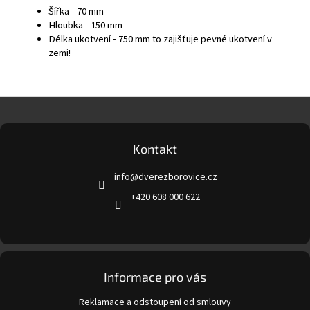
Šířka - 70 mm
Hloubka - 150 mm
Délka ukotvení - 750 mm to zajišťuje pevné ukotvení v
zemi!
Z
á
p
a
Kontakt
t
info
@
dverezborovice.cz
í
+420 608 000 622
Informace pro vás
Reklamace a odstoupení od smlouvy