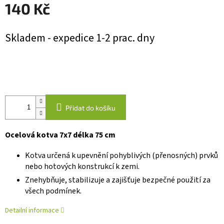
140 Kč
Měrná
Skladem - expedice 1-2 prac. dny
cena:
Přidat do košíku
Ocelová kotva 7x7 délka 75 cm
Kotva určená k upevnění pohyblivých (přenosných) prvků
nebo hotových konstrukcí k zemi.
Znehybňuje, stabilizuje a zajišťuje bezpečné použití za
všech podmínek.
Detailní informace