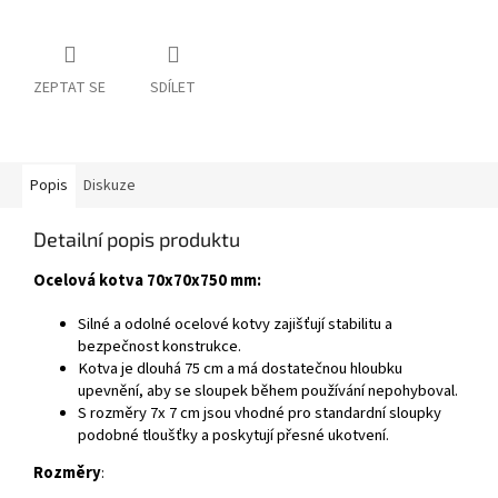
ZEPTAT SE
SDÍLET
Popis
Diskuze
Detailní popis produktu
Ocelová kotva 70x7
0x750 mm:
Silné a odolné ocelové kotvy zajišťují stabilitu a
bezpečnost konstrukce.
Kotva je dlouhá 75 cm a má dostatečnou hloubku
upevnění, aby se sloupek během používání nepohyboval.
S rozměry 7x 7 cm jsou vhodné pro standardní sloupky
podobné tloušťky a poskytují přesné ukotvení.
Rozměry
: