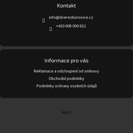
a
Kontakt
t
info
@
dverezborovice.cz
í
+420 608 000 622
Informace pro vás
Reklamace a odstoupení od smlouvy
Obchodní podmínky
Podmínky ochrany osobních údajů
AHOJ