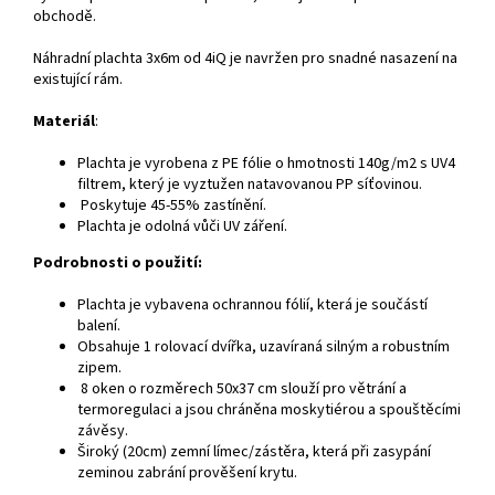
obchodě.
Náhradní plachta 3x6m od 4iQ je navržen pro snadné nasazení na
existující rám.
Materiál
:
Plachta je vyrobena z PE fólie o hmotnosti 140g/m2 s UV4
filtrem, který je vyztužen natavovanou PP síťovinou.
Poskytuje 45-55% zastínění.
Plachta je odolná vůči UV záření.
Podrobnosti o použití:
Plachta je vybavena ochrannou fólií, která je součástí
balení.
Obsahuje 1 rolovací dvířka, uzavíraná silným a robustním
zipem.
8 oken o rozměrech 50x37 cm slouží pro větrání a
termoregulaci a jsou chráněna moskytiérou a spouštěcími
závěsy.
Široký (20cm) zemní límec/zástěra, která při zasypání
zeminou zabrání prověšení krytu.