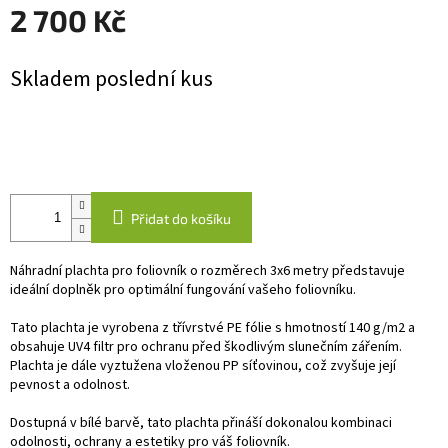
2 700 Kč
Měrná
Skladem poslední kus
cena:
Přidat do košíku
Náhradní plachta pro foliovník o rozměrech 3x6 metry představuje
ideální doplněk pro optimální fungování vašeho foliovníku.
Tato plachta je vyrobena z třívrstvé PE fólie s hmotností 140 g/m2 a
obsahuje UV4 filtr pro ochranu před škodlivým slunečním zářením.
Plachta je dále vyztužena vloženou PP síťovinou, což zvyšuje její
pevnost a odolnost.
Dostupná v bílé barvě, tato plachta přináší dokonalou kombinaci
odolnosti, ochrany a estetiky pro váš foliovník.