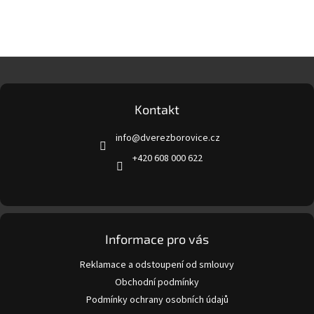
Z
á
p
a
Kontakt
t
info
@
dverezborovice.cz
í
+420 608 000 622
Informace pro vás
Reklamace a odstoupení od smlouvy
Obchodní podmínky
Podmínky ochrany osobních údajů