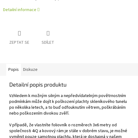
Detailní informace
ZEPTAT SE
SDÍLET
Popis
Diskuze
Detailní popis produktu
Vzhledem k možným silným a nepředvídatelným povětrnostním
podmínkám může dojít k poškození plachty skleníkového tunelu
po několika letech, a to buď odfouknutím větrem, poškrábáním
nebo poškozením divokou zvěří.
V případě, že vlastníte foliovník o rozměrech 3x6 metry od
společnosti 4iQ a kovový rám je stále v dobrém stavu, je možné
vyměnit pouze samotnou plachtu, která je dostupná v našem