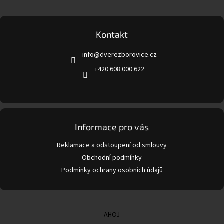
Z
á
p
a
Kontakt
t
info
@
dverezborovice.cz
í
+420 608 000 622
Informace pro vás
Reklamace a odstoupení od smlouvy
Obchodní podmínky
Podmínky ochrany osobních údajů
AHOJ