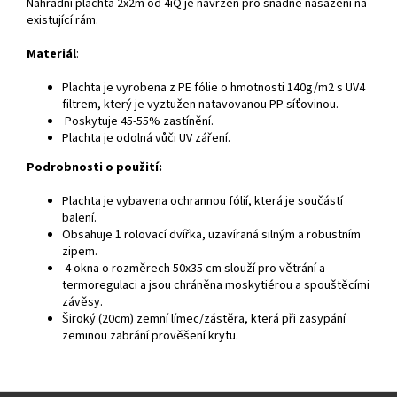
Náhradní plachta 2x2m od 4iQ je navržen pro snadné nasazení na
existující rám.
Materiál
:
Plachta je vyrobena z PE fólie o hmotnosti 140g/m2 s UV4
filtrem, který je vyztužen natavovanou PP síťovinou.
Poskytuje 45-55% zastínění.
Plachta je odolná vůči UV záření.
Podrobnosti o použití:
Plachta je vybavena ochrannou fólií, která je součástí
balení.
Obsahuje 1 rolovací dvířka, uzavíraná silným a robustním
zipem.
4 okna o rozměrech 50x35 cm slouží pro větrání a
termoregulaci a jsou chráněna moskytiérou a spouštěcími
závěsy.
Široký (20cm) zemní límec/zástěra, která při zasypání
zeminou zabrání prověšení krytu.