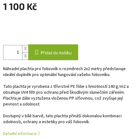
1 100 Kč
Měrná
cena:
Přidat do košíku
Náhradní plachta pro foliovník o rozměrech 2x2 metry představuje
ideální doplněk pro optimální fungování vašeho foliovníku.
Tato plachta je vyrobena z třívrstvé PE fólie s hmotností 140 g/m2 a
obsahuje UV4 filtr pro ochranu před škodlivým slunečním zářením.
Plachta je dále vyztužena vloženou PP síťovinou, což zvyšuje její
pevnost a odolnost.
Dostupný v bílé barvě, tato plachta přináší dokonalou kombinaci
odolnosti, ochrany a estetiky pro váš foliovník.
Detailní informace