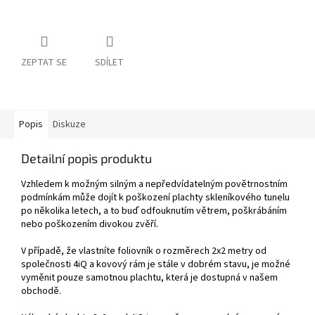
ZEPTAT SE
SDÍLET
Popis
Diskuze
Detailní popis produktu
Vzhledem k možným silným a nepředvídatelným povětrnostním
podmínkám může dojít k poškození plachty skleníkového tunelu
po několika letech, a to buď odfouknutím větrem, poškrábáním
nebo poškozením divokou zvěří.
V případě, že vlastníte foliovník o rozměrech 2x2 metry od
společnosti 4iQ a kovový rám je stále v dobrém stavu, je možné
vyměnit pouze samotnou plachtu, která je dostupná v našem
obchodě.