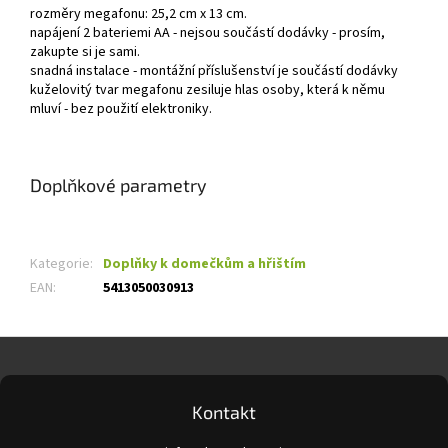
rozměry megafonu: 25,2 cm x 13 cm.
napájení 2 bateriemi AA - nejsou součástí dodávky - prosím,
zakupte si je sami.
snadná instalace - montážní příslušenství je součástí dodávky
kuželovitý tvar megafonu zesiluje hlas osoby, která k němu
mluví - bez použití elektroniky.
Doplňkové parametry
Kategorie
:
Doplňky k domečkům a hřištím
EAN
:
5413050030913
Z
á
p
a
Kontakt
t