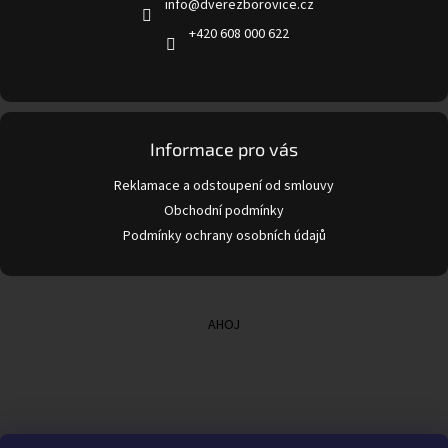
info
@
dverezborovice.cz
í
+420 608 000 622
Informace pro vás
Reklamace a odstoupení od smlouvy
Obchodní podmínky
Podmínky ochrany osobních údajů
AHOJ