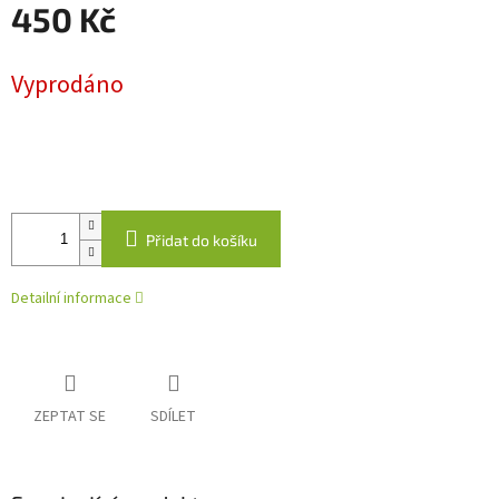
450 Kč
Měrná
Vyprodáno
cena:
Přidat do košíku
Detailní informace
ZEPTAT SE
SDÍLET