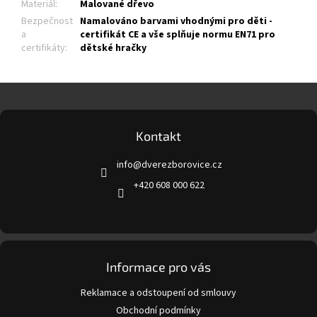
Materiál
:
Malované dřevo
Bezpečnost
Namalováno barvami vhodnými pro děti -
a
certifikát CE a vše splňuje normu EN71 pro
certifikáty
:
dětské hračky
Z
á
p
a
Kontakt
t
info
@
dverezborovice.cz
í
+420 608 000 622
Informace pro vás
Reklamace a odstoupení od smlouvy
Obchodní podmínky