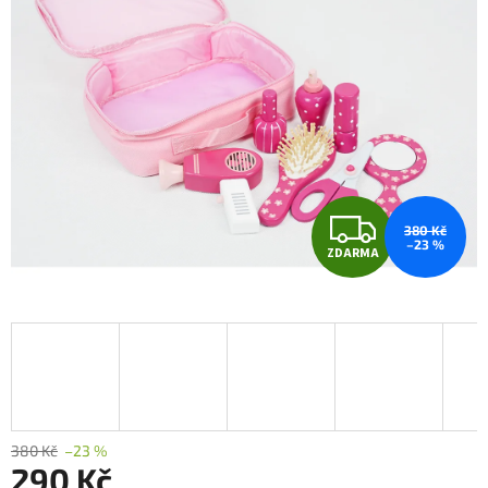
Z
380 Kč
–23 %
ZDARMA
D
A
R
M
A
380 Kč
–23 %
290 Kč