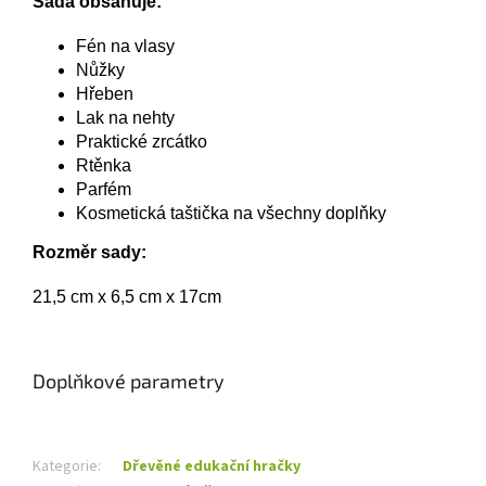
Sada obsahuje:
Fén na vlasy
Nůžky
Hřeben
Lak na nehty
Praktické zrcátko
Rtěnka
Parfém
Kosmetická taštička na všechny doplňky
Rozměr sady:
21,5 cm x 6,5 cm x 17cm
Doplňkové parametry
Kategorie
:
Dřevěné edukační hračky