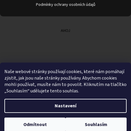
Podmínky ochrany osobních údajů
AHOJ
Naše webové stránky používají cookies, které nám pomáhají
zjistit, jak jsou naše stránky používány. Abychom cookies
mohli používat, musíte nám to povolit. Kliknutím na tlačítko
„Souhlasím“ udělujete tento souhlas.
Nastavení
Vytvořil Shoptet
Odmítnout
Souhlasím
Copyright 2026
Dvěře z borovice
. Všechna práva vyhrazena.