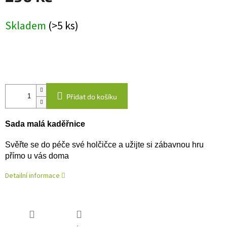
Měrná
Skladem
(>5 ks)
cena:
Přidat do košíku
Sada malá kaděřnice
Svěřte se do péče své holčičce a užijte si zábavnou hru
přímo u vás doma
Detailní informace