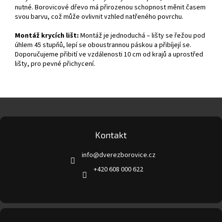
nutné. Borovicové dřevo má přirozenou schopnost měnit časem
svou barvu, což může ovlivnit vzhled natřeného povrchu.
Montáž krycích lišt:
Montáž je jednoduchá – lišty se řežou pod
úhlem 45 stupňů, lepí se oboustrannou páskou a přibíjejí se.
Doporučujeme přibití ve vzdálenosti 10 cm od krajů a uprostřed
lišty, pro pevné přichycení.
Z
á
p
a
Kontakt
t
info
@
dverezborovice.cz
í
+420 608 000 622