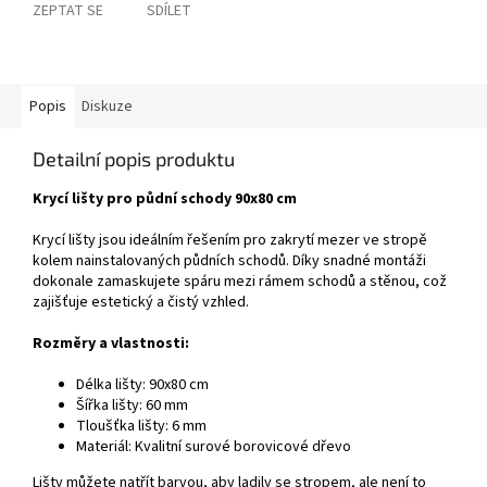
ZEPTAT SE
SDÍLET
Popis
Diskuze
Detailní popis produktu
Krycí lišty pro půdní schody 90x80 cm
Krycí lišty jsou ideálním řešením pro zakrytí mezer ve stropě
kolem nainstalovaných půdních schodů. Díky snadné montáži
dokonale zamaskujete spáru mezi rámem schodů a stěnou, což
zajišťuje estetický a čistý vzhled.
Rozměry a vlastnosti:
Délka lišty: 90x80 cm
Šířka lišty: 60 mm
Tloušťka lišty: 6 mm
Materiál: Kvalitní surové borovicové dřevo
Lišty můžete natřít barvou, aby ladily se stropem, ale není to