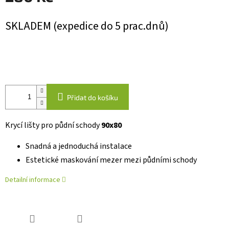
Měrná
SKLADEM (expedice do 5 prac.dnů)
cena:
Přidat do košíku
Krycí lišty pro půdní schody
90x80
Snadná a jednoduchá instalace
Estetické maskování mezer mezi půdními schody
Detailní informace