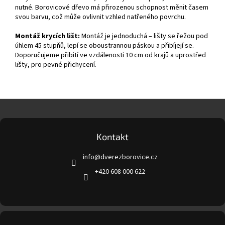
nutné. Borovicové dřevo má přirozenou schopnost měnit časem
svou barvu, což může ovlivnit vzhled natřeného povrchu.
Montáž krycích lišt:
Montáž je jednoduchá – lišty se řežou pod
úhlem 45 stupňů, lepí se oboustrannou páskou a přibíjejí se.
Doporučujeme přibití ve vzdálenosti 10 cm od krajů a uprostřed
lišty, pro pevné přichycení.
Z
á
p
a
Kontakt
t
info
@
dverezborovice.cz
í
+420 608 000 622