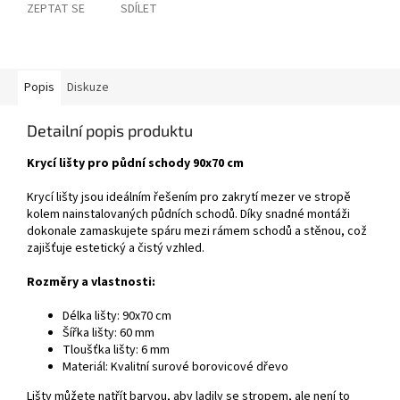
ZEPTAT SE
SDÍLET
Popis
Diskuze
Detailní popis produktu
Krycí lišty pro půdní schody 90x70 cm
Krycí lišty jsou ideálním řešením pro zakrytí mezer ve stropě
kolem nainstalovaných půdních schodů. Díky snadné montáži
dokonale zamaskujete spáru mezi rámem schodů a stěnou, což
zajišťuje estetický a čistý vzhled.
Rozměry a vlastnosti:
Délka lišty: 90x70 cm
Šířka lišty: 60 mm
Tloušťka lišty: 6 mm
Materiál: Kvalitní surové borovicové dřevo
Lišty můžete natřít barvou, aby ladily se stropem, ale není to