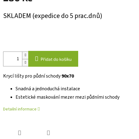
Měrná
SKLADEM (expedice do 5 prac.dnů)
cena:
Přidat do košíku
Krycí lišty pro půdní schody
90x70
Snadná a jednoduchá instalace
Estetické maskování mezer mezi půdními schody
Detailní informace