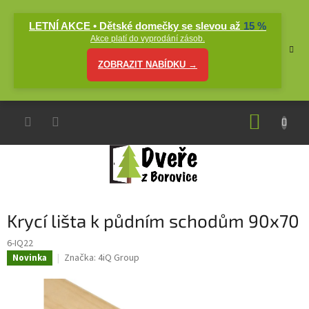
Přejít
na
LETNÍ AKCE • Dětské domečky se slevou až
15 %
obsah
Akce platí do vyprodání zásob.
ZOBRAZIT NABÍDKU →
NÁKUP
KOŠÍK
Krycí lišta k půdním schodům 90x70
6-IQ22
Značka:
4iQ Group
Novinka