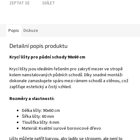
ZEPTAT SE
SDÍLET
Popis
Diskuze
Detailní popis produktu
Krycí lišty pro půdní schody 90x60 cm
Krycí lišty jsou ideálním řešením pro zakrytí mezer ve stropě
kolem nainstalovaných půdních schodů. Díky snadné montáži
dokonale zamaskujete spáru mezi rámem schodů a stěnou, což
zajišťuje estetický a čistý vzhled.
Rozměry a vlastnosti:
Délka lišty: 90x60 cm
Šířka lišty: 60 mm
Tloušťka lišty: 6 mm
Materiál: Kvalitní surové borovicové dřevo
Lišty můžete natřít barvou, aby ladily se stropem, ale není to