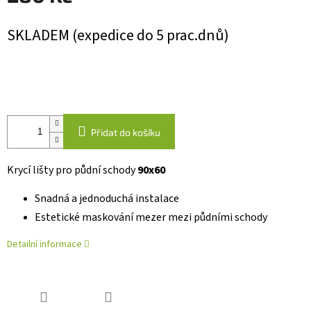
Měrná
SKLADEM (expedice do 5 prac.dnů)
cena:
Přidat do košíku
Krycí lišty pro půdní schody
90x60
Snadná a jednoduchá instalace
Estetické maskování mezer mezi půdními schody
Detailní informace