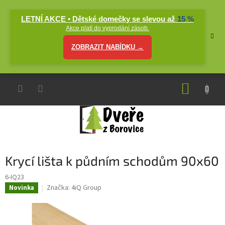
Přejít
na
LETNÍ AKCE • Dětské domečky se slevou až
15 %
obsah
Akce platí do vyprodání zásob.
ZOBRAZIT NABÍDKU →
NÁKUP
KOŠÍK
Krycí lišta k půdním schodům 90x60
6-IQ23
Značka:
4iQ Group
Novinka