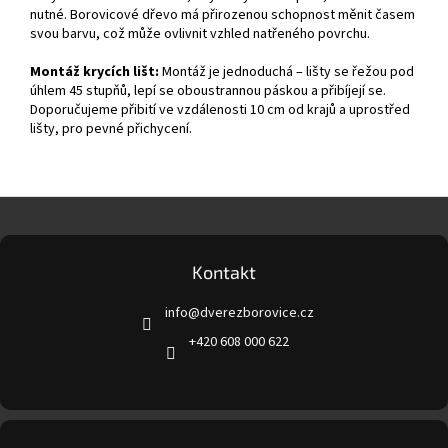
nutné. Borovicové dřevo má přirozenou schopnost měnit časem
svou barvu, což může ovlivnit vzhled natřeného povrchu.
Montáž krycích lišt:
Montáž je jednoduchá – lišty se řežou pod
úhlem 45 stupňů, lepí se oboustrannou páskou a přibíjejí se.
Doporučujeme přibití ve vzdálenosti 10 cm od krajů a uprostřed
lišty, pro pevné přichycení.
Z
á
p
a
Kontakt
t
info
@
dverezborovice.cz
í
+420 608 000 622