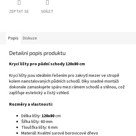
ZEPTAT SE
SDÍLET
Popis
Diskuze
Detailní popis produktu
Krycí lišty pro půdní schody 120x80 cm
Krycí lišty jsou ideálním řešením pro zakrytí mezer ve stropě
kolem nainstalovaných půdních schodů. Díky snadné montáži
dokonale zamaskujete spáru mezi rámem schodů a stěnou, což
zajišťuje estetický a čistý vzhled.
Rozměry a vlastnosti:
Délka lišty:
120x80
cm
Šířka lišty: 60 mm
Tloušťka lišty: 6 mm
Materiál: Kvalitní surové borovicové dřevo