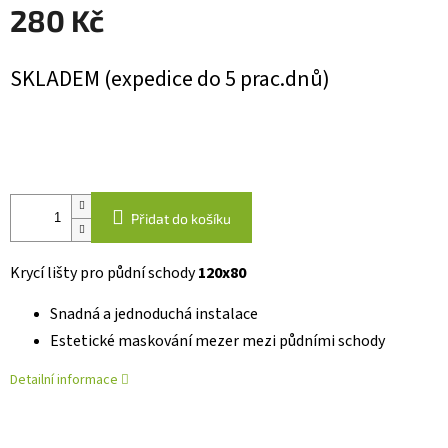
280 Kč
Měrná
SKLADEM (expedice do 5 prac.dnů)
cena:
Přidat do košíku
Krycí lišty pro půdní schody
120x80
Snadná a jednoduchá instalace
Estetické maskování mezer mezi půdními schody
Detailní informace