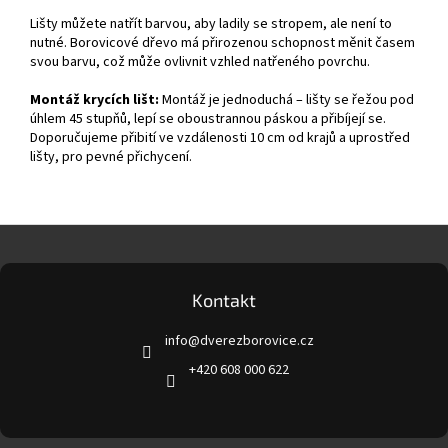
Lišty můžete natřít barvou, aby ladily se stropem, ale není to
nutné. Borovicové dřevo má přirozenou schopnost měnit časem
svou barvu, což může ovlivnit vzhled natřeného povrchu.
Montáž krycích lišt:
Montáž je jednoduchá – lišty se řežou pod
úhlem 45 stupňů, lepí se oboustrannou páskou a přibíjejí se.
Doporučujeme přibití ve vzdálenosti 10 cm od krajů a uprostřed
lišty, pro pevné přichycení.
Z
á
p
a
Kontakt
t
info
@
dverezborovice.cz
í
+420 608 000 622