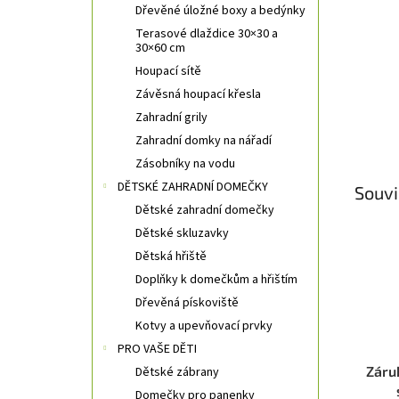
Dřevěné úložné boxy a bedýnky
Terasové dlaždice 30×30 a
30×60 cm
Houpací sítě
Závěsná houpací křesla
Zahradní grily
Zahradní domky na nářadí
Zásobníky na vodu
DĚTSKÉ ZAHRADNÍ DOMEČKY
Souvi
Dětské zahradní domečky
Dětské skluzavky
Dětská hřiště
Doplňky k domečkům a hřištím
Dřevěná pískoviště
Kotvy a upevňovací prvky
PRO VAŠE DĚTI
Záru
Dětské zábrany
Domečky pro panenky