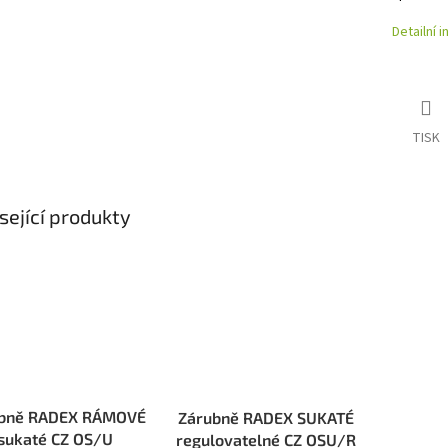
Detailní 
TISK
sející produkty
bně RADEX RÁMOVÉ
Zárubně RADEX SUKATÉ
sukaté CZ OS/U
regulovatelné CZ OSU/R