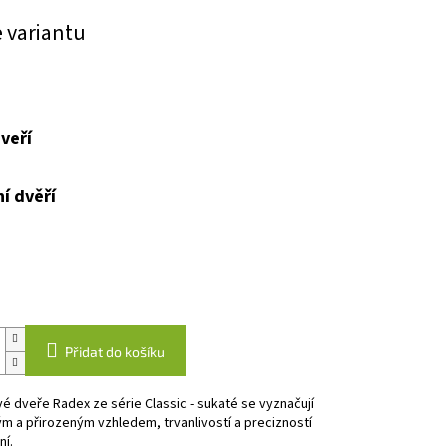
e variantu
veří
í dvěří
Přidat do košíku
vé dveře Radex ze série Classic - sukaté se vyznačují
m a přirozeným vzhledem, trvanlivostí a precizností
í.