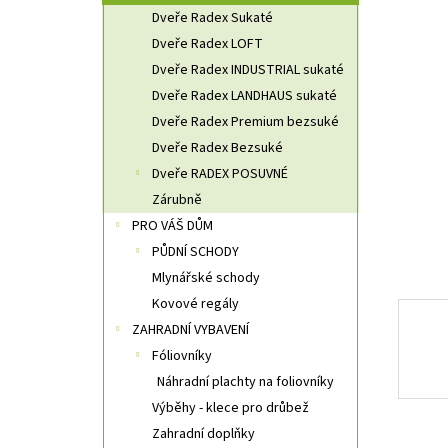
n
Dveře Radex Sukaté
n
Dveře Radex LOFT
í
Dveře Radex INDUSTRIAL sukaté
p
a
Dveře Radex LANDHAUS sukaté
n
Dveře Radex Premium bezsuké
e
Dveře Radex Bezsuké
l
Dveře RADEX POSUVNÉ
Zárubně
PRO VÁŠ DŮM
PŮDNÍ SCHODY
Mlynářské schody
Kovové regály
ZAHRADNÍ VYBAVENÍ
Fóliovníky
Náhradní plachty na foliovníky
Výběhy - klece pro drůbež
Zahradní doplňky