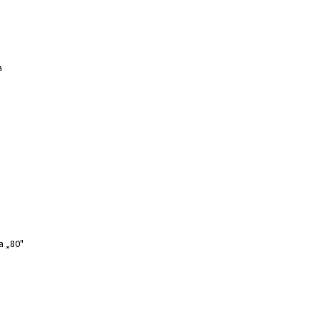
a
a „80"