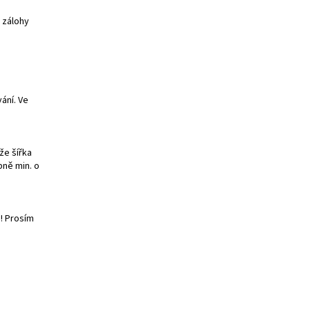
 zálohy
ání. Ve
že šířka
bně min. o
! Prosím