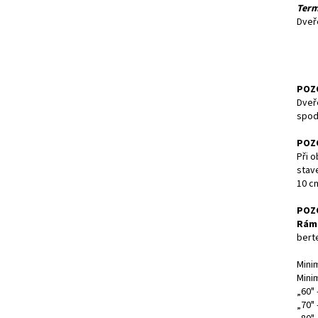
Term
Dveř
POZ
Dveř
spodn
POZ
Při o
stav
10 c
POZ
Rám
berte
Mini
Mini
„60" 
„70" 