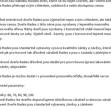
řovat naši nabídku modelů dveří, které se liší nejen vzorem, ale i vnitřní kon
e Radex překvapí svým vzhledem, solidností a velmi dostupnou cenou.
ěné interiérové dveře Radex jsou výjimečné nejen svým vzhledem, ale také
nivou cenou. Dveře Radex z této série jsou vyrobeny z lepeného masivního
vicového dřeva. Rámy dveří jsou vyrobeny z konstrukčně stálé masivní le
vicové desky se suky. Výplně rámů - kazety -jsou z borovicové lepené masi
y.
e Radex jsou standartně vybaveny vysoce kvalitními zámky a závěsy, které
né jak pro kovové tak dřevěné zárubně Radex a jsou v souladu s platnými 
riérové dveře Radex dřevěné jsou ideální pro povrchovou úpravu lakování
váním, olejováním.
e Radex je možno dodat i v provedení posuvného křídla, dvoukřídlé verze.
nické parametry:
ěry: 60, 70, 80, 90, 100
bně Radex: Ke dveřím doporučujeme obložkovou zárubeň a rámovou zárub
vení: Dveře Radex jsou standartně vybaveny závěsy a zámkem.