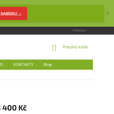
 NABÍDKU →
Přihlášení
NÁKUPNÍ
Prázdný košík
KOŠÍK
TI
KONTAKTY
Blog
3 400 Kč