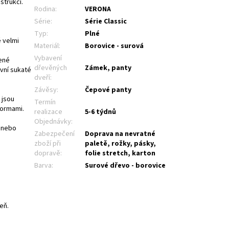
strukcí.
Rodina
:
VERONA
Série
:
Série Classic
Typ
:
Plné
 velmi
Materiál
:
Borovice - surová
Vybavení
pené
dřevěných
Zámek, panty
vní sukaté
dveří
:
Závěsy
:
Čepové panty
 jsou
Termín
normami.
realizace
5-6 týdnů
Objednávky
:
m nebo
Zabezpečení
Doprava na nevratné
zboží při
paletě, rožky, pásky,
dopravě
:
folie stretch, karton
Barva
:
Surové dřevo - borovice
eň.