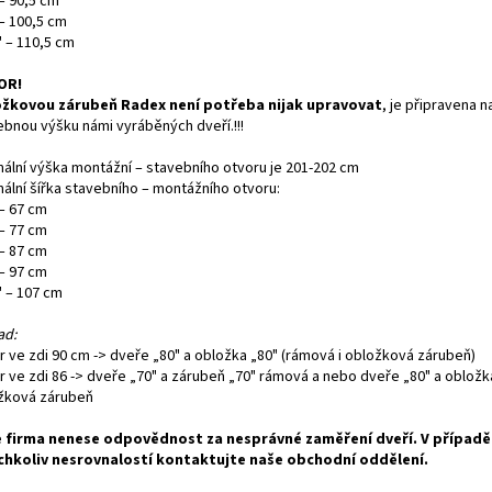
– 90,5 cm
 – 100,5 cm
" – 110,5 cm
OR!
žkovou zárubeň Radex není potřeba nijak upravovat
, je připravena n
ebnou výšku námi vyráběných dveří.!!!
mální výška montážní – stavebního otvoru je 201-202 cm
mální šířka stavebního – montážního otvoru:
 – 67 cm
 – 77 cm
 – 87 cm
 – 97 cm
" – 107 cm
ad:
r ve zdi 90 cm -> dveře „80" a obložka „80" (rámová i obložková zárubeň)
r ve zdi 86 -> dveře „70" a zárubeň „70" rámová a nebo dveře „80" a obložk
žková zárubeň
 firma nenese odpovědnost za nesprávné zaměření dveří. V případě
chkoliv nesrovnalostí kontaktujte naše obchodní oddělení.