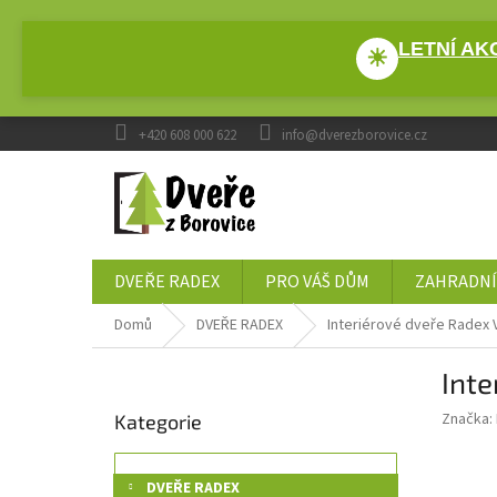
Přejít
na
LETNÍ AKC
obsah
☀
+420 608 000 622
info@dverezborovice.cz
DVEŘE RADEX
PRO VÁŠ DŮM
ZAHRADNÍ
Domů
DVEŘE RADEX
Interiérové dveře Radex
P
Int
o
Přeskočit
s
Značka:
Kategorie
kategorie
t
r
a
DVEŘE RADEX