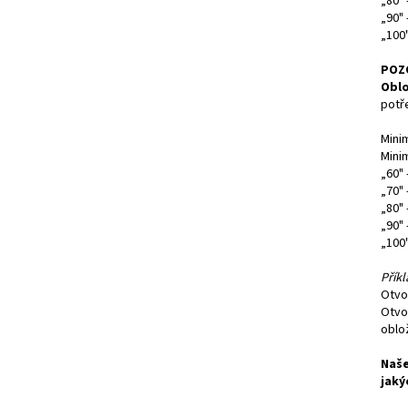
„80" 
„90"
„100
POZ
Oblo
potř
Mini
Mini
„60"
„70"
„80"
„90"
„100
Příkl
Otvo
Otvo
oblo
Naše
jaký