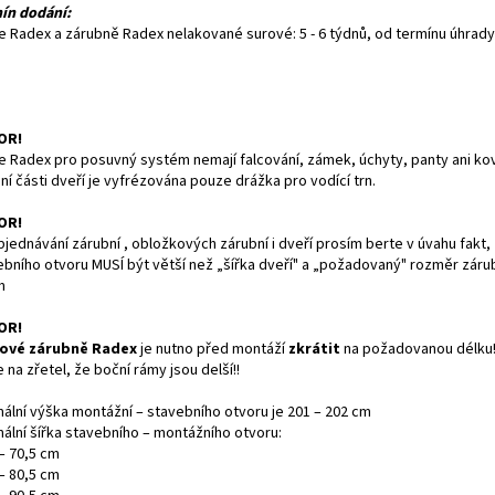
ín dodání:
e Radex a zárubně Radex nelakované surové: 5 - 6 týdnů, od termínu úhrady
OR!
e Radex pro posuvný systém nemají falcování, zámek, úchyty, panty ani kov
í části dveří je vyfrézována pouze drážka pro vodící trn.
OR!
bjednávání zárubní , obložkových zárubní i dveří prosím berte v úvahu fakt, 
ebního otvoru MUSÍ být větší než „šířka dveří" a „požadovaný" rozměr záru
m
OR!
ové zárubně Radex
je nutno před montáží
zkrátit
na požadovanou délku!
 na zřetel, že boční rámy jsou delší!!
mální výška montážní – stavebního otvoru je 201 – 202 cm
mální šířka stavebního – montážního otvoru:
– 70,5 cm
– 80,5 cm