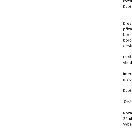
rozši
Dveř
Dřev
příz
boro
boro
desk
Dveř
vhod
Inte
malo
Dveř
Tech
Rozm
Záru
Vyba