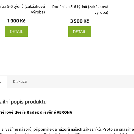
í za 5-6 týdnů (zakázková
Dodání za 5-6 týdnů (zakázková
výroba)
výroba)
1 900 Kč
3 500 Kč
DETAIL
DETAIL
s
Diskuze
ailní popis produktu
riérové dveře Radex dřevěné VERONA
i si vážíme názorů, připomínek a názorů našich zákazníků. Proto se snažíme