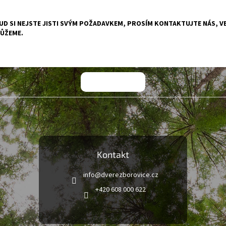
D SI NEJSTE JISTI SVÝM POŽADAVKEM, PROSÍM KONTAKTUJTE NÁS, VE
ŮŽEME.
Kontakt
info
@
dverezborovice.cz
+420 608 000 622