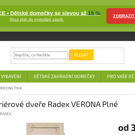
E • Dětské domečky se slevou až
15 %
ZOBRAZIT
Akce platí do vyprodání zásob.
HLEDAT
 VYBAVENÍ
DĚTSKÉ ZAHRADNÍ DOMEČKY
PRO VAŠE DĚ
 VERONA Plné
eriérové dveře Radex VERONA Plné
RADEX
od