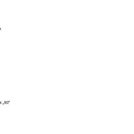
a
a „80"