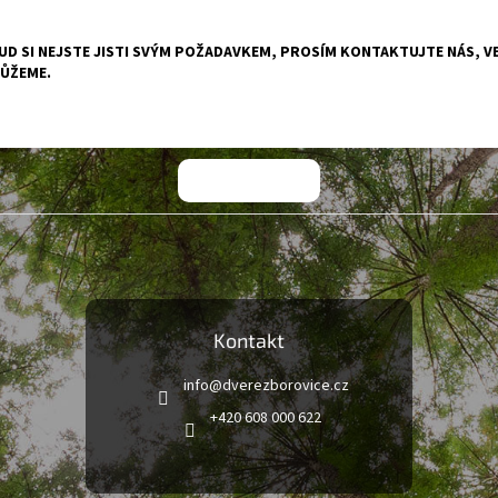
D SI NEJSTE JISTI SVÝM POŽADAVKEM, PROSÍM KONTAKTUJTE NÁS, VE
ŮŽEME.
Kontakt
info
@
dverezborovice.cz
+420 608 000 622