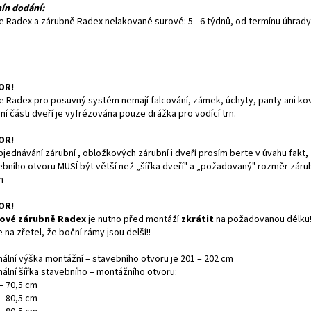
ín dodání:
e Radex a zárubně Radex nelakované surové: 5 - 6 týdnů, od termínu úhrady
OR!
e Radex pro posuvný systém nemají falcování, zámek, úchyty, panty ani kov
í části dveří je vyfrézována pouze drážka pro vodící trn.
OR!
bjednávání zárubní , obložkových zárubní i dveří prosím berte v úvahu fakt, 
ebního otvoru MUSÍ být větší než „šířka dveří" a „požadovaný" rozměr záru
m
OR!
ové zárubně Radex
je nutno před montáží
zkrátit
na požadovanou délku!
 na zřetel, že boční rámy jsou delší!!
mální výška montážní – stavebního otvoru je 201 – 202 cm
mální šířka stavebního – montážního otvoru:
– 70,5 cm
– 80,5 cm