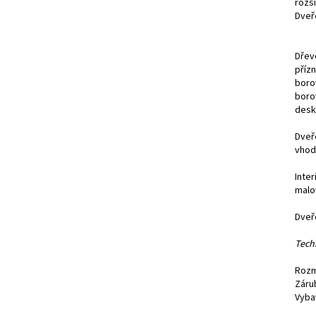
rozši
Dveř
Dřev
příz
boro
boro
desk
Dveř
vhod
Inte
malo
Dveř
Tech
Rozm
Záru
Vyba