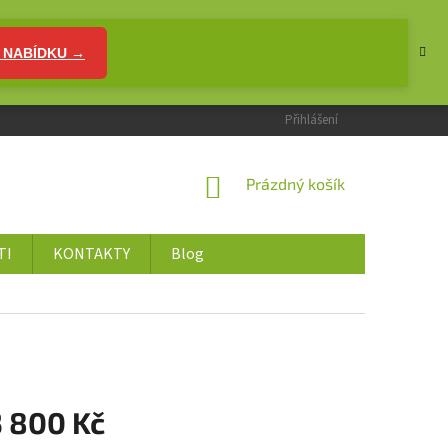
 NABÍDKU →
Přihlášení
NÁKUPNÍ
Prázdný košík
KOŠÍK
TI
KONTAKTY
Blog
3 800 Kč