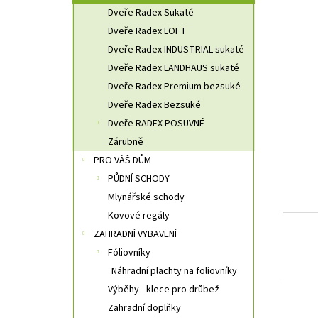
n
Dveře Radex Sukaté
n
Dveře Radex LOFT
í
Dveře Radex INDUSTRIAL sukaté
p
a
Dveře Radex LANDHAUS sukaté
n
Dveře Radex Premium bezsuké
e
Dveře Radex Bezsuké
l
Dveře RADEX POSUVNÉ
Zárubně
PRO VÁŠ DŮM
PŮDNÍ SCHODY
Mlynářské schody
Kovové regály
ZAHRADNÍ VYBAVENÍ
Fóliovníky
Náhradní plachty na foliovníky
Výběhy - klece pro drůbež
Zahradní doplňky