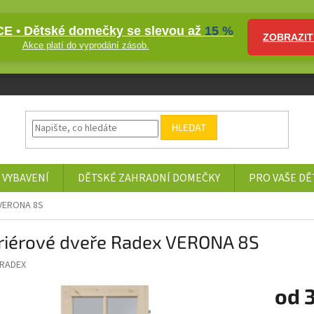
E • Dětské domečky se slevou až
15 %
ZOBRAZIT
Akce platí do vyprodání zásob.
HLEDAT
 VYBAVENÍ
DĚTSKÉ ZAHRADNÍ DOMEČKY
PRO VAŠE DĚ
 VERONA 8S
eriérové dveře Radex VERONA 8S
RADEX
od