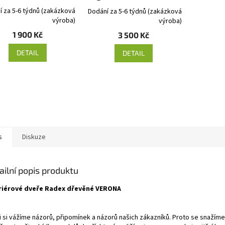
í za 5-6 týdnů (zakázková
Dodání za 5-6 týdnů (zakázková
výroba)
výroba)
1 900 Kč
3 500 Kč
DETAIL
DETAIL
s
Diskuze
ailní popis produktu
riérové dveře Radex dřevěné VERONA
i si vážíme názorů, připomínek a názorů našich zákazníků. Proto se snažíme