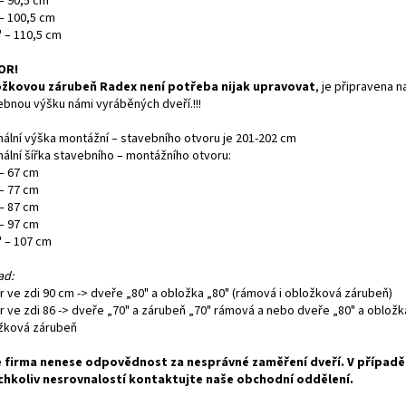
– 90,5 cm
 – 100,5 cm
" – 110,5 cm
OR!
žkovou zárubeň Radex není potřeba nijak upravovat
, je připravena n
ebnou výšku námi vyráběných dveří.!!!
mální výška montážní – stavebního otvoru je 201-202 cm
mální šířka stavebního – montážního otvoru:
 – 67 cm
 – 77 cm
 – 87 cm
 – 97 cm
" – 107 cm
ad:
r ve zdi 90 cm -> dveře „80" a obložka „80" (rámová i obložková zárubeň)
r ve zdi 86 -> dveře „70" a zárubeň „70" rámová a nebo dveře „80" a obložk
žková zárubeň
 firma nenese odpovědnost za nesprávné zaměření dveří. V případě
chkoliv nesrovnalostí kontaktujte naše obchodní oddělení.