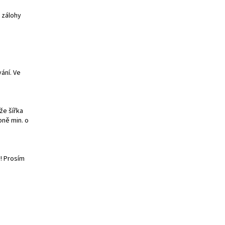
 zálohy
ání. Ve
že šířka
bně min. o
! Prosím