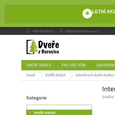
Přejít
na
LETNÍ AKC
obsah
☀
+420 608 000 622
info@dverezborovice.cz
DVEŘE RADEX
PRO VÁŠ DŮM
ZAHRADNÍ
Domů
DVEŘE RADEX
Interiérové dveře Radex
P
Int
o
Přeskočit
s
Značka:
Kategorie
kategorie
t
r
a
DVEŘE RADEX