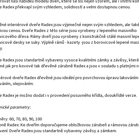
řovat naši nabídku modelů dveří, které se liší nejen vzorem, ale i vnitřní kon
e Radex překvapí svým vzhledem, solidností a velmi dostupnou cenou.
ěné interiérové dveře Radex jsou výjimečné nejen svým vzhledem, ale také
nivou cenou. Dveře Radex z této série jsou vyrobeny z lepeného masivního
vicového dřeva. Rámy dveří jsou vyrobeny z konstrukčně stálé masivní le
vicové desky se suky. Výplně rámů - kazety -jsou z borovicové lepené masi
y.
e Radex jsou standartně vybaveny vysoce kvalitními zámky a závěsy, které
né jak pro kovové tak dřevěné zárubně Radex a jsou v souladu s platnými 
riérové dveře Radex dřevěné jsou ideální pro povrchovou úpravu lakování
váním, olejováním.
e Radex je možno dodat i v provedení posuvného křídla, dvoukřídlé verze.
nické parametry:
ěry: 60, 70, 80, 90, 100
bně Radex: Ke dveřím doporučujeme obložkovou zárubeň a rámovou zárub
vení: Dveře Radex jsou standartně vybaveny závěsy a zámkem.