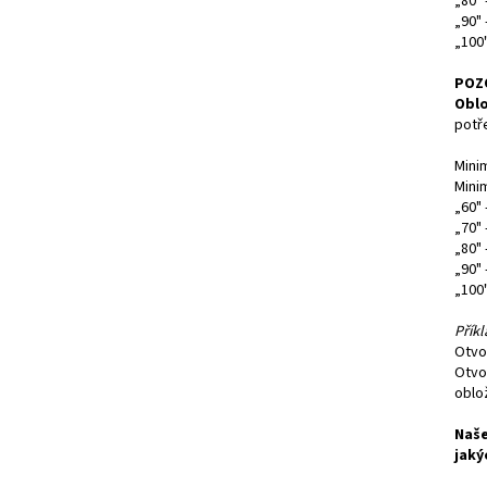
„80" 
„90"
„100
POZ
Oblo
potř
Mini
Mini
„60"
„70"
„80"
„90"
„100
Příkl
Otvo
Otvo
oblo
Naše
jaký