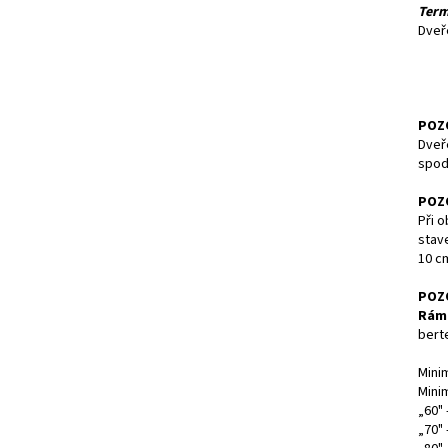
Term
Dveř
POZ
Dveř
spodn
POZ
Při o
stav
10 c
POZ
Rám
berte
Mini
Mini
„60" 
„70" 