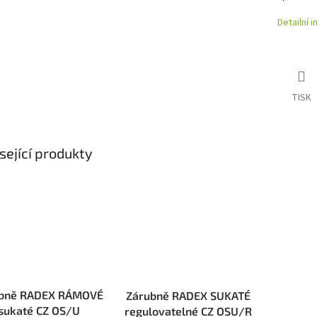
Detailní 
TISK
sející produkty
bně RADEX RÁMOVÉ
Zárubně RADEX SUKATÉ
sukaté CZ OS/U
regulovatelné CZ OSU/R