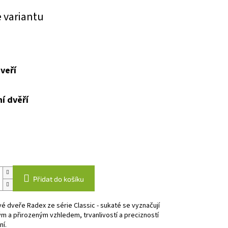
e variantu
veří
í dvěří
Přidat do košíku
vé dveře Radex ze série Classic - sukaté se vyznačují
m a přirozeným vzhledem, trvanlivostí a precizností
í.