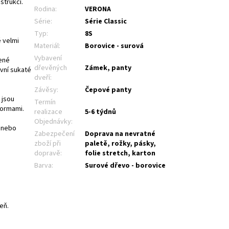
strukcí.
Rodina
:
VERONA
Série
:
Série Classic
Typ
:
8S
 velmi
Materiál
:
Borovice - surová
Vybavení
pené
dřevěných
Zámek, panty
vní sukaté
dveří
:
Závěsy
:
Čepové panty
 jsou
Termín
normami.
realizace
5-6 týdnů
Objednávky
:
m nebo
Zabezpečení
Doprava na nevratné
zboží při
paletě, rožky, pásky,
dopravě
:
folie stretch, karton
Barva
:
Surové dřevo - borovice
eň.