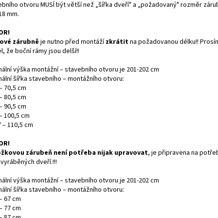
ebního otvoru MUSÍ být větší než „šířka dveří" a „požadovaný" rozměr záru
 18 mm.
OR!
ové zárubně
je nutno před montáží
zkrátit
na požadovanou délku!! Prosí
l, že boční rámy jsou delší!!
mální výška montážní – stavebního otvoru je 201-202 cm
mální šířka stavebního – montážního otvoru:
– 70,5 cm
– 80,5 cm
– 90,5 cm
 – 100,5 cm
" – 110,5 cm
OR!
žkovou zárubeň není potřeba nijak upravovat
, je připravena na potř
vyráběných dveří.!!!
mální výška montážní – stavebního otvoru je 201-202 cm
mální šířka stavebního – montážního otvoru:
 – 67 cm
 – 77 cm
 – 87 cm