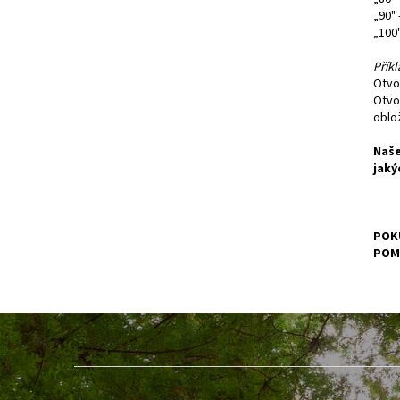
„90"
„100
Příkl
Otvo
Otvo
oblo
Naše
jaký
POKU
POM
Z
á
p
a