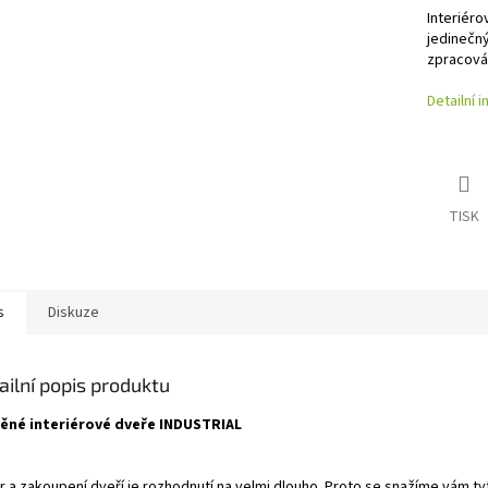
Interiéro
jedinečný
zpracován
Detailní 
TISK
s
Diskuze
ailní popis produktu
ěné interiérové dveře INDUSTRIAL
r a zakoupení dveří je rozhodnutí na velmi dlouho. Proto se snažíme vám ty