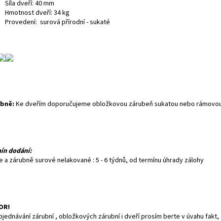
Síla dveří: 40 mm
Hmotnost dveří: 34 kg
Provedení: surová přírodní - sukaté
bně:
Ke dveřím doporučujeme obložkovou zárubeň sukatou nebo rámovou
ín dodání:
e a zárubně surové nelakované : 5 - 6 týdnů, od termínu úhrady zálohy
OR!
bjednávání zárubní , obložkových zárubní i dveří prosím berte v úvahu fakt, 