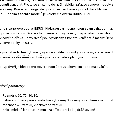
odnutí usnadnit. Proto se snažíme do naší nabídky zařazovat nové modely 
nivé ceny. Dveře jsou originální, precizně vyrobené a přírodního a hlavně m
edu. Jedním z těchto modelů je kolekce s dveřmi INDUSTRIAL.
ěné interiérové dveře INDUSTRIAL jsou výjimečné nejen svým vzhledem, al
i příznivou cenou. Dveře z této série jsou vyrobeny z lepeného masivního
vicového dřeva. Rámy dveří jsou vyrobeny z konstrukčně stálé masivní le
vicové desky se suky.
e jsou standartně vybaveny vysoce kvalitními zámky a závěsy, které jsou 
kovové tak dřevěné zárubně a jsou v souladu s platnými normami.
o typ dveří je ideální pro povrchovou úpravu lakováním nebo malováním.
nické parametry:
Rozměry: 60, 70, 80, 90,
Vybavení: Dveře jsou standartně vybaveny 3 závěsy a zámkem - za přípl
možnost WC zámku, vložkového zámku
Sklo : mléčné lakomat - 4 mm - za příplatek: čiré, , drážkované