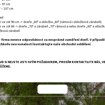
 – 97 cm
" – 107 cm
ad:
r ve zdi 90 cm -> dveře „80" a obložka „80" (rámová i obložková zárubeň)
r ve zdi 86 -> dveře „70" a zárubeň „70" rámová a nebo dveře „80" a obložk
žková zárubeň
 firma nenese odpovědnost za nesprávné zaměření dveří. V případě
chkoliv nesrovnalostí kontaktujte naše obchodní oddělení.
D SI NEJSTE JISTI SVÝM POŽADAVKEM, PROSÍM KONTAKTUJTE NÁS, VE
ŮŽEME.