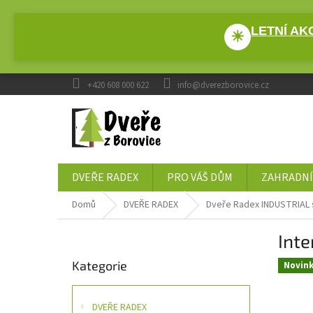
Přejít
na
LETNÍ AKC
obsah
☀
+420 608 000 622
info@dverezborovice.cz
DVEŘE RADEX
PRO VÁŠ DŮM
ZAHRADNÍ
Domů
DVEŘE RADEX
Dveře Radex INDUSTRIAL 
P
Inte
o
Přeskočit
s
Kategorie
kategorie
Novin
t
r
a
DVEŘE RADEX