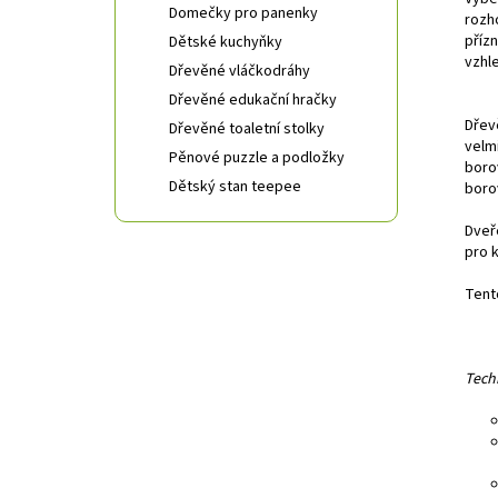
Domečky pro panenky
rozh
příz
Dětské kuchyňky
vzhl
Dřevěné vláčkodráhy
Dřevěné edukační hračky
Dřev
Dřevěné toaletní stolky
velm
Pěnové puzzle a podložky
boro
Dětský stan teepee
boro
Dveř
pro 
Tent
Tech