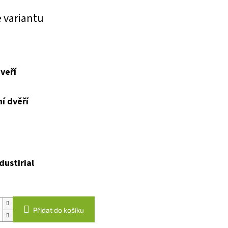
e variantu
veří
í dvěří
dustirial
Přidat do košíku