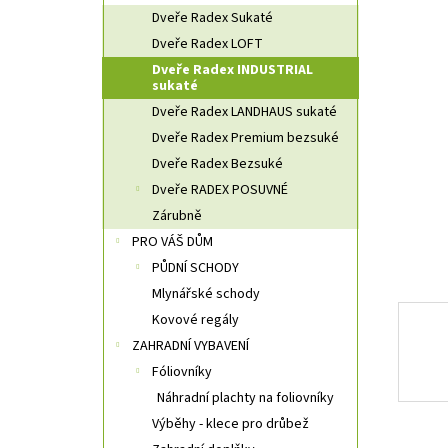
n
Dveře Radex Sukaté
n
Dveře Radex LOFT
í
Dveře Radex INDUSTRIAL
p
sukaté
a
Dveře Radex LANDHAUS sukaté
n
e
Dveře Radex Premium bezsuké
l
Dveře Radex Bezsuké
Dveře RADEX POSUVNÉ
Zárubně
PRO VÁŠ DŮM
PŮDNÍ SCHODY
Mlynářské schody
Kovové regály
ZAHRADNÍ VYBAVENÍ
Fóliovníky
Náhradní plachty na foliovníky
Výběhy - klece pro drůbež