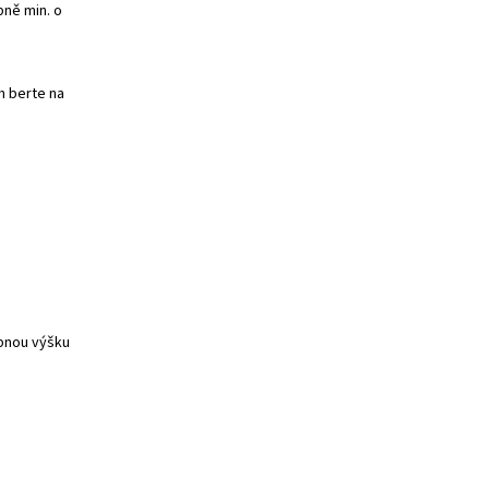
bně min. o
m berte na
ebnou výšku