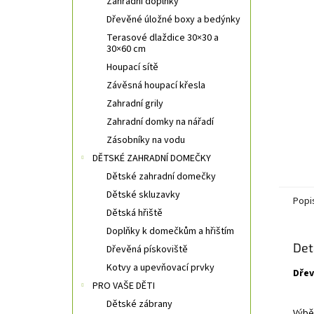
Zahradní doplňky
Dřevěné úložné boxy a bedýnky
Terasové dlaždice 30×30 a
30×60 cm
Houpací sítě
Závěsná houpací křesla
Zahradní grily
Zahradní domky na nářadí
Zásobníky na vodu
DĚTSKÉ ZAHRADNÍ DOMEČKY
Dětské zahradní domečky
Dětské skluzavky
Popi
Dětská hřiště
Doplňky k domečkům a hřištím
Det
Dřevěná pískoviště
Kotvy a upevňovací prvky
Dřev
PRO VAŠE DĚTI
Dětské zábrany
Výbě