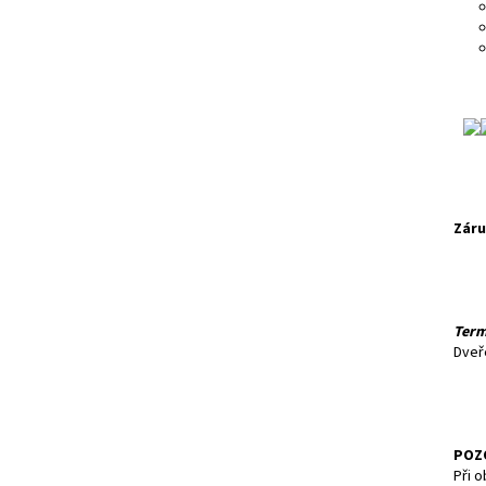
Záru
Term
Dveř
POZ
Při o