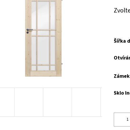
Měrná
Zvolt
cena:
Šířka d
Otvírán
Zámek
Sklo In