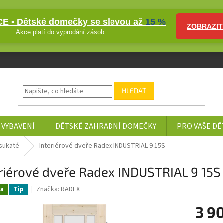
E • Dětské domečky se slevou až
15 %
ZOBRAZIT
Akce platí do vyprodání zásob.
HLEDAT
 VYBAVENÍ
DĚTSKÉ ZAHRADNÍ DOMEČKY
PRO VAŠE DĚ
sukaté
Interiérové dveře Radex INDUSTRIAL 9 15S
riérové dveře Radex INDUSTRIAL 9 15S
Značka:
RADEX
ka
Tip
3 9