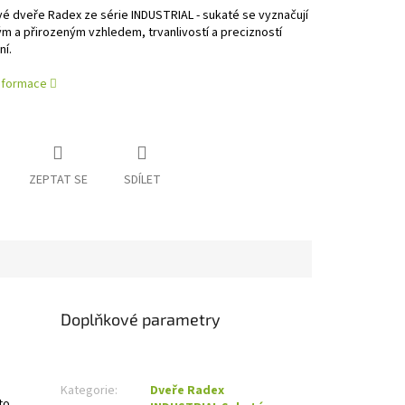
vé dveře Radex ze série INDUSTRIAL - sukaté se vyznačují
m a přirozeným vzhledem, trvanlivostí a precizností
í.
informace
ZEPTAT SE
SDÍLET
Doplňkové parametry
Kategorie
:
Dveře Radex
to