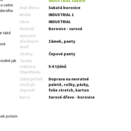
INDUSTRIAL Sukaté
za velmi
Druh dřeva
:
Sukatá borovice
oderního
Model
:
INDUSTRIAL 1
Série
:
INDUSTRIAL
Materiál
:
Borovice - surová
e také
Vybavení
dřevěných
Zámek, panty
pené
dveří
:
Závěsy
:
Čepové panty
vhodné jak
Termín
realizace
5-6 týdnů
Objednávky
:
Zabezpečení
Doprava na nevratné
zboží při
paletě, rožky, pásky,
dopravě
:
folie stretch, karton
Barva
:
Surové dřevo - borovice
atek potom