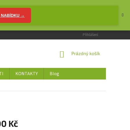
 NABÍDKU →
Přihlášení
NÁKUPNÍ
Prázdný košík
KOŠÍK
TI
KONTAKTY
Blog
00 Kč