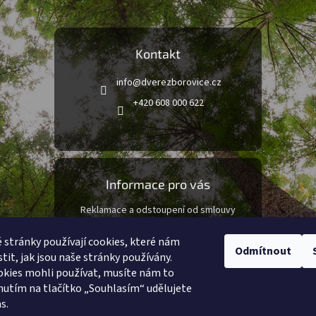
Kontakt
info
@
dverezborovice.cz
+420 608 000 622
Informace pro vás
Reklamace a odstoupení od smlouvy
Obchodní podmínky
stránky používají cookies, které nám
Podmínky ochrany osobních údajů
Odmítnout
tit, jak jsou naše stránky používány.
kies mohli používat, musíte nám to
knutím na tlačítko „Souhlasím“ udělujete
AHOJ
s.