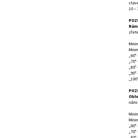
stav
10 –
POZ
Rám
zřete
Mini
Mini
„60" 
„70" 
„80" 
„90"
„100
POZ
Oblo
námi 
Mini
Mini
„60"
„70"
„80"