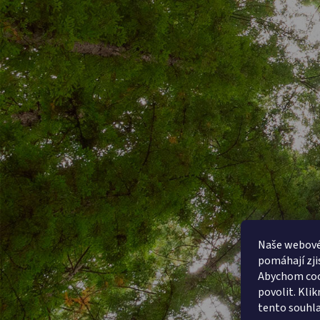
t
í
Naše webové 
pomáhají zjis
Abychom coo
povolit. Kli
tento souhla