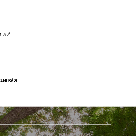
a „80"
LMI RÁDI