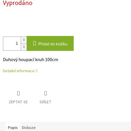
Vyprodáno
cena:
Přidat do košíku
Duhový houpací kruh 100cm
Detailní informace
ZEPTAT SE
SDÍLET
Popis
Diskuze