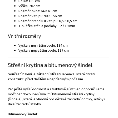
Délka: 180 cm
Výška: 202 cm
Rozměr okna: 64 × 63 cm
Rozměr vstupu: 90 × 156 cm
Rozměr hranolu u vstupu: 6,5 × 6,5 cm
Tloušťka stěn a podlahy: 12 / 19 mm
Vnitřní rozměry
Výška v nejnižším bodě: 134 cm
Výška v nejvyšším bodě: 187 cm
Střešní krytina a bitumenový šindel
Součástí balení je základní střešní lepenka, která chrání
konstrukci před deštěm a nepříznivým počasím.
Pro ještě vyšší odolnost a atraktivnější vzhled doporučujeme
možnost dokoupení kvalitní bitumenové střešní krytiny
(šindele), která je vhodná pro dětské zahradní domky, altány i
další zahradní stavby.
Bitumenový šindel: