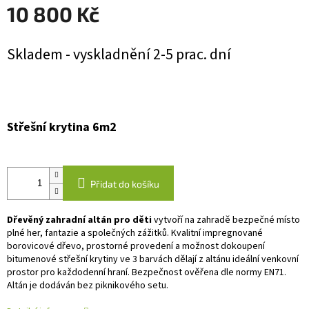
10 800 Kč
Měrná
Skladem - vyskladnění 2-5 prac. dní
cena:
Střešní krytina 6m2
Přidat do košíku
Dřevěný zahradní altán pro děti
vytvoří na zahradě bezpečné místo
plné her, fantazie a společných zážitků. Kvalitní impregnované
borovicové dřevo, prostorné provedení a možnost dokoupení
bitumenové střešní krytiny ve 3 barvách dělají z altánu ideální venkovní
prostor pro každodenní hraní. Bezpečnost ověřena dle normy EN71.
Altán je dodáván bez piknikového setu.