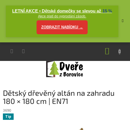
Přejít
na
LETNÍ AKCE • Dětské domečky se slevou až
15 %
obsah
Akce platí do vyprodání zásob.
ZOBRAZIT NABÍDKU →
NÁKUP
KOŠÍK
Dětský dřevěný altán na zahradu
180 × 180 cm | EN71
3690
Tip