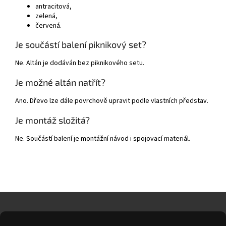
antracitová,
zelená,
červená.
Je součástí balení piknikový set?
Ne. Altán je dodáván bez piknikového setu.
Je možné altán natřít?
Ano. Dřevo lze dále povrchově upravit podle vlastních představ.
Je montáž složitá?
Ne. Součástí balení je montážní návod i spojovací materiál.
Z
á
p