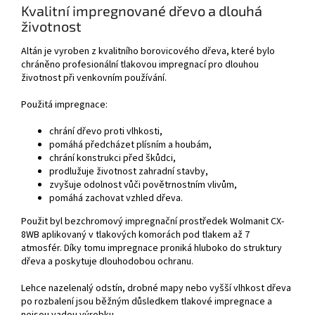
Kvalitní impregnované dřevo a dlouhá
životnost
Altán je vyroben z kvalitního borovicového dřeva, které bylo
chráněno profesionální tlakovou impregnací pro dlouhou
životnost při venkovním používání.
Použitá impregnace:
chrání dřevo proti vlhkosti,
pomáhá předcházet plísním a houbám,
chrání konstrukci před škůdci,
prodlužuje životnost zahradní stavby,
zvyšuje odolnost vůči povětrnostním vlivům,
pomáhá zachovat vzhled dřeva.
Použit byl bezchromový impregnační prostředek Wolmanit CX-
8WB aplikovaný v tlakových komorách pod tlakem až 7
atmosfér. Díky tomu impregnace proniká hluboko do struktury
dřeva a poskytuje dlouhodobou ochranu.
Lehce nazelenalý odstín, drobné mapy nebo vyšší vlhkost dřeva
po rozbalení jsou běžným důsledkem tlakové impregnace a