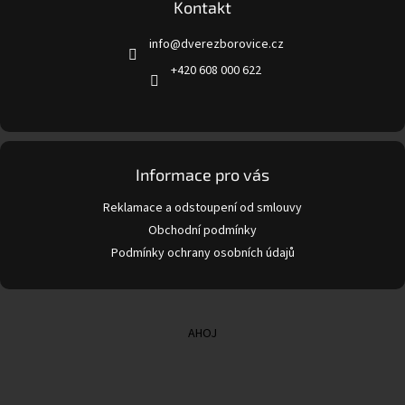
a
Kontakt
t
info
@
dverezborovice.cz
í
+420 608 000 622
Informace pro vás
Reklamace a odstoupení od smlouvy
Obchodní podmínky
Podmínky ochrany osobních údajů
AHOJ