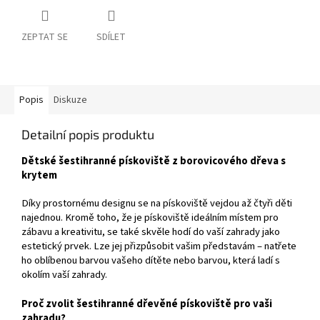
ZEPTAT SE
SDÍLET
Popis
Diskuze
Detailní popis produktu
Dětské šestihranné pískoviště z borovicového dřeva s
krytem
Díky prostornému designu se na pískoviště vejdou až čtyři děti
najednou. Kromě toho, že je pískoviště ideálním místem pro
zábavu a kreativitu, se také skvěle hodí do vaší zahrady jako
estetický prvek. Lze jej přizpůsobit vašim představám – natřete
ho oblíbenou barvou vašeho dítěte nebo barvou, která ladí s
okolím vaší zahrady.
Proč zvolit šestihranné dřevěné pískoviště pro vaši
zahradu?