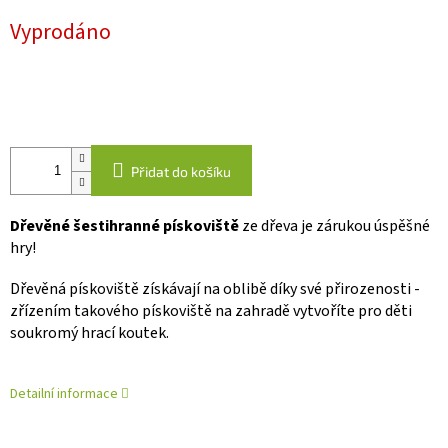
Měrná
Vyprodáno
cena:
Přidat do košíku
Dřevěné šestihranné pískoviště
ze dřeva je zárukou úspěšné
hry!
Dřevěná pískoviště získávají na oblibě díky své přirozenosti -
zřízením takového pískoviště na zahradě vytvoříte pro děti
soukromý hrací koutek.
Detailní informace