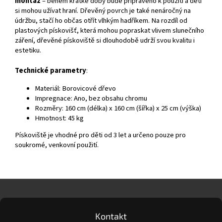
montáž
– během krátké doby bude připraveno k použití a děti
si mohou užívat hraní. Dřevěný povrch je také nenáročný na
údržbu, stačí ho občas otřít vlhkým hadříkem. Na rozdíl od
plastových pískovišť, která mohou popraskat vlivem slunečního
záření, dřevěné pískoviště si dlouhodobě udrží svou kvalitu i
estetiku.
Technické parametry
:
Materiál: Borovicové dřevo
Impregnace: Ano, bez obsahu chromu
Rozměry: 160 cm (délka) x 160 cm (šířka) x 25 cm (výška)
Hmotnost: 45 kg
Pískoviště je vhodné pro děti od 3 let a určeno pouze pro
soukromé, venkovní použití.
Z
á
p
a
Kontakt