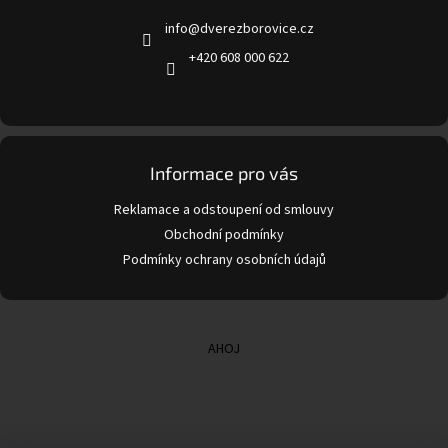
t
info
@
dverezborovice.cz
í
+420 608 000 622
Informace pro vás
Reklamace a odstoupení od smlouvy
Obchodní podmínky
Podmínky ochrany osobních údajů
AHOJ