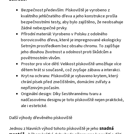
Bezpečnost především: Pískoviště je vyrobeno z
kvalitního jehličnatého dřeva a jeho konstrukce prošla
bezpečnostními testy, aby bylo zajištěno, že neobsahuje
žádné nebezpečné prvky.
Přírodní materiál: Vyrobeno v Polsku z odolného
borovicového dřeva, které je impregnované ekologicky
šetrným prostředkem bez obsahu chromu. To zajišťuje
jeho dlouhou životnost a odolnost proti škůdcům a
povětrnostním vlivům.
Prostor pro více dětí: Velikost pískoviště umožňuje více
dětem hrát si současně, což zvyšuje zábavu a interakci.
Kryt na ochranu: Pískoviště je vybaveno krytem, který
chrání písek před znečištěním, domácími zvířaty a
nepříznivým počasím.
Originální design: Díky šestihrannému tvaru a
nadčasovému designu je toto pískoviště nejen praktické,
ale i estetické.
Další výhody dřevěného pískoviště
Jednou z hlavních výhod tohoto pískoviště je jeho
snadná