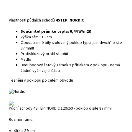
Vlastnosti půdních schodů
4STEP: NORDIC
Součinitel průniku tepla: 0,44 W/m2K
Výška rámu 13 cm
Oboustranně bílý izolovaný poklop typu „sandwich“ o síle
87 mm!!
Protiskluzový profil stupňů
Madlo
Dvoubodový listový zámek s přítlakem v poklopu - nemá
žádné vyčnívající části
Těsnění v poklopu po celém obvodu
Půdní schody 4STEP: NORDIC 120x60 - poklop o síle 87 mm!!
Rozměr rámu:
A - šířka: 59 cm