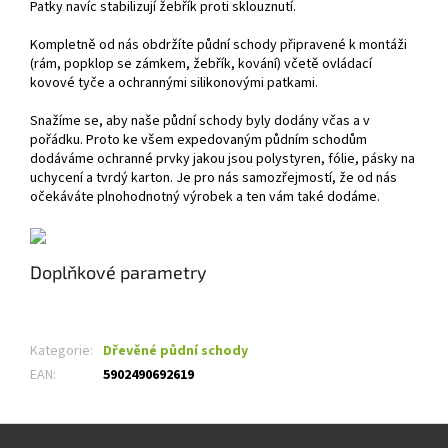
Patky navíc stabilizují žebřík proti sklouznutí.
Kompletně od nás obdržíte půdní schody připravené k montáži
(rám, popklop se zámkem, žebřík, kování) včetě ovládací
kovové tyče a ochrannými silikonovými patkami.
Snažíme se, aby naše půdní schody byly dodány včas a v
pořádku. Proto ke všem expedovaným půdním schodům
dodáváme ochranné prvky jakou jsou polystyren, fólie, pásky na
uchycení a tvrdý karton. Je pro nás samozřejmostí, že od nás
očekáváte plnohodnotný výrobek a ten vám také dodáme.
Doplňkové parametry
Kategorie
:
Dřevěné půdní schody
EAN
:
5902490692619
Z