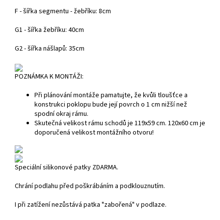
F - šířka segmentu - žebříku: 8cm
G1 - šířka žebříku: 40cm
G2 - šířka nášlapů: 35cm
POZNÁMKA K MONTÁŽI:
Při plánování montáže pamatujte, že kvůli tloušťce a
konstrukci poklopu bude její povrch o 1 cm nižší než
spodní okraj rámu.
Skutečná velikost rámu schodů je 119x59 cm. 120x60 cm je
doporučená velikost montážního otvoru!
Speciální silikonové patky ZDARMA.
Chrání podlahu před poškrábáním a podklouznutím.
I při zatížení nezůstává patka "zabořená" v podlaze.