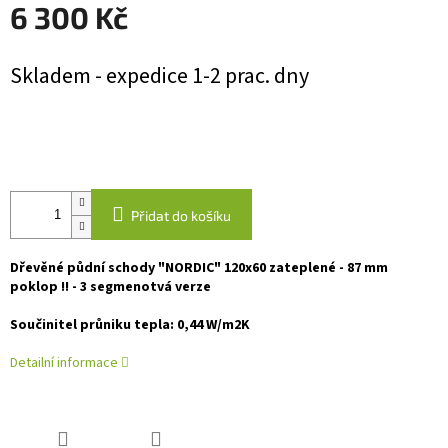
6 300 Kč
Měrná
Skladem - expedice 1-2 prac. dny
cena:
Přidat do košíku
Dřevěné půdní schody "NORDIC" 120x60 zateplené - 87 mm
poklop !! - 3 segmenotvá verze
Součinitel průniku tepla: 0,44 W/m2K
Detailní informace