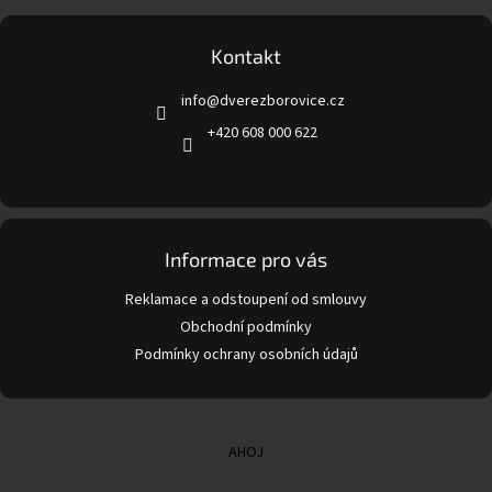
á
p
a
Kontakt
t
info
@
dverezborovice.cz
í
+420 608 000 622
Informace pro vás
Reklamace a odstoupení od smlouvy
Obchodní podmínky
Podmínky ochrany osobních údajů
AHOJ