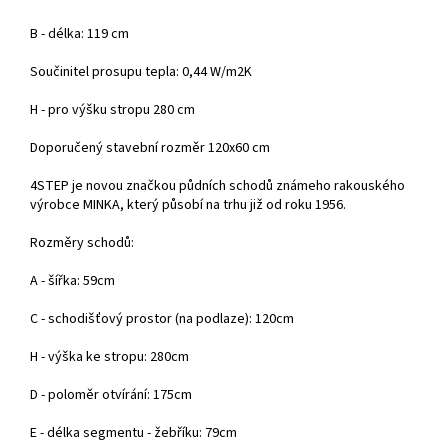
B - délka: 119 cm
Součinitel prosupu tepla: 0,44 W/m2K
H - pro výšku stropu 280 cm
Doporučený stavební rozměr 120x60 cm
4STEP je novou značkou půdních schodů známeho rakouského
výrobce MINKA, který působí na trhu již od roku 1956.
Rozměry schodů:
A - šířka: 59cm
C - schodišťový prostor (na podlaze): 120cm
H - výška ke stropu: 280cm
D - poloměr otvírání: 175cm
E - délka segmentu - žebříku: 79cm