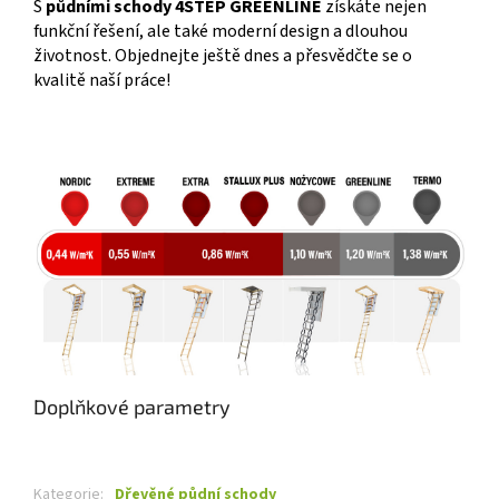
S
půdními schody 4STEP GREENLINE
získáte nejen
funkční řešení, ale také moderní design a dlouhou
životnost. Objednejte ještě dnes a přesvědčte se o
kvalitě naší práce!
Doplňkové parametry
Kategorie
:
Dřevěné půdní schody