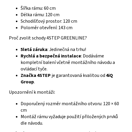
Šířka rámu: 60 cm
Délka rámu: 120 cm
Schodišťový prostor: 120 cm
Poloměr otevření: 143 cm
Proč zvolit schody 4STEP GREENLINE?
5letá záruka
: Jedinečná na trhu!
Rychlá a bezpečná instalace
: Dodáváme
kompletní balení včetně montážního návodu a
ovládací tyče.
Značka 4STEP
je garantovaná kvalitou od
4iQ
Group
.
Upozornění k montáži:
Doporučený rozměr montážního otvoru: 120 × 60
cm
Montáž rámu vyžaduje použití přiložených prvků
dle návodu.