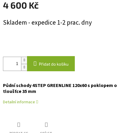
4 600 Kč
Měrná
Skladem - expedice 1-2 prac. dny
cena:
Přidat do košíku
Půdní schody 4STEP GREENLINE 120x60 s poklopem o
tloušťce 35 mm
Detailní informace