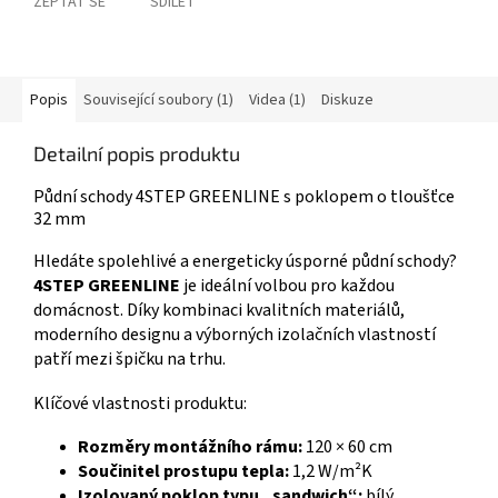
ZEPTAT SE
SDÍLET
Popis
Související soubory (1)
Videa (1)
Diskuze
Detailní popis produktu
Půdní schody 4STEP GREENLINE s poklopem o tloušťce
32 mm
Hledáte spolehlivé a energeticky úsporné půdní schody?
4STEP GREENLINE
je ideální volbou pro každou
domácnost. Díky kombinaci kvalitních materiálů,
moderního designu a výborných izolačních vlastností
patří mezi špičku na trhu.
Klíčové vlastnosti produktu:
Rozměry montážního rámu:
120 × 60 cm
Součinitel prostupu tepla:
1,2 W/m²K
Izolovaný poklop typu „sandwich“:
bílý,