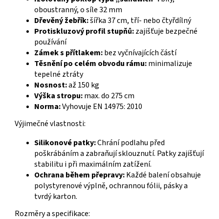
oboustranný, o síle 32 mm
Dřevěný žebřík:
šířka 37 cm, tří- nebo čtyřdílný
Protiskluzový profil stupňů:
zajišťuje bezpečné
používání
Zámek s přítlakem:
bez vyčnívajících částí
Těsnění po celém obvodu rámu:
minimalizuje
tepelné ztráty
Nosnost:
až 150 kg
Výška stropu:
max. do 275 cm
Norma:
Vyhovuje EN 14975: 2010
Výjimečné vlastnosti:
Silikonové patky:
Chrání podlahu před
poškrábáním a zabraňují sklouznutí. Patky zajišťují
stabilitu i při maximálním zatížení.
Ochrana během přepravy:
Každé balení obsahuje
polystyrenové výplně, ochrannou fólii, pásky a
tvrdý karton.
Rozměry a specifikace: