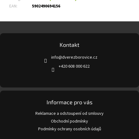
EAN
:
5902490694156
Z
á
p
a
Kontakt
t
info
@
dverezborovice.cz
í
+420 608 000 622
Informace pro vás
Reklamace a odstoupení od smlouvy
Obchodní podmínky
Podmínky ochrany osobních údajů