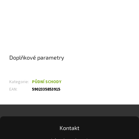
Doplňkové parametry
Kategorie
:
PŮDNÍ SCHODY
EAN
:
5902335853915
Z
á
p
a
Kontakt
t