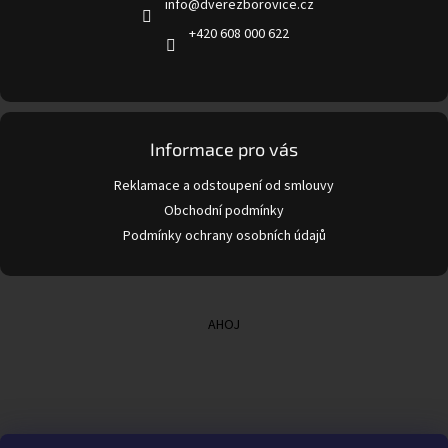
info
@
dverezborovice.cz
í
+420 608 000 622
Informace pro vás
Reklamace a odstoupení od smlouvy
Obchodní podmínky
Podmínky ochrany osobních údajů
AHOJ