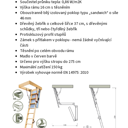
Součinitel průniku tepla: 0,86 W/m2K
Výška rámu 16 cm s těsněním
Oboustranně bílý izolovaný poklop typu „sandwich“ o síle
46 mm
Dřevěný žebřík o celkové šířce 37 cm, s dřevěnými
schůdky, tří nebo čtyřdílný žebřík
Protiskluzový profil stupňů
Zámek s přítlakem v poklopu - nemá žádné vyčnívající
části
Těsnění po celém obvodu rámu
Madlo v červen barvě
Určeno pro výšku stropu do 275 cm
Maximální zatížení 150 kg
Výrobek vyhovuje normě EN 14975: 2010