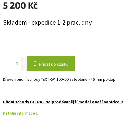
5 200 Kč
Měrná
Skladem - expedice 1-2 prac. dny
cena:
Přidat do košíku
Dřevěn půdní schody "EXTRA" 100x60 zateplené - 46 mm poklop.
Půdní schody EXTRA - Nejprodávanější model v naší nabídce!!!
Detailní informace