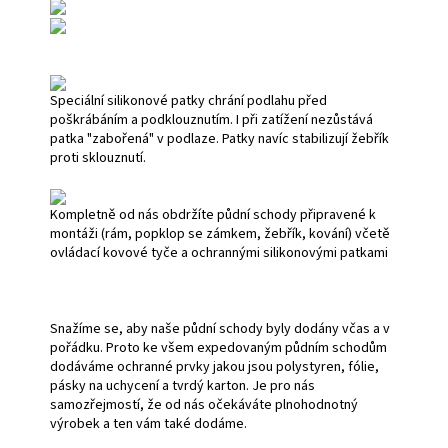
Speciální silikonové patky chrání podlahu před
poškrábáním a podklouznutím. I při zatížení nezůstává
patka "zabořená" v podlaze. Patky navíc stabilizují žebřík
proti sklouznutí.
Kompletně od nás obdržíte půdní schody připravené k
montáži (rám, popklop se zámkem, žebřík, kování) včetě
ovládací kovové tyče a ochrannými silikonovými patkami
Snažíme se, aby naše půdní schody byly dodány včas a v
pořádku. Proto ke všem expedovaným půdním schodům
dodáváme ochranné prvky jakou jsou polystyren, fólie,
pásky na uchycení a tvrdý karton. Je pro nás
samozřejmostí, že od nás očekáváte plnohodnotný
výrobek a ten vám také dodáme.