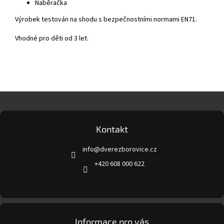
Naběračka
Výrobek testován na shodu s bezpečnostními normami EN71.
Vhodné pro děti od 3 let.
Z
á
p
a
Kontakt
t
info
@
dverezborovice.cz
í
+420 608 000 622
Informace pro vás