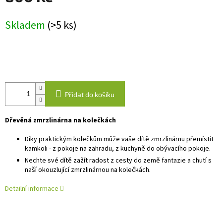
Měrná
Skladem
(>5 ks)
cena:
Přidat do košíku
Dřevěná zmrzlinárna na kolečkách
Díky praktickým kolečkům může vaše dítě zmrzlinárnu přemístit
kamkoli - z pokoje na zahradu, z kuchyně do obývacího pokoje.
Nechte své dítě zažít radost z cesty do země fantazie a chutí s
naší okouzlující zmrzlinárnou na kolečkách.
Detailní informace