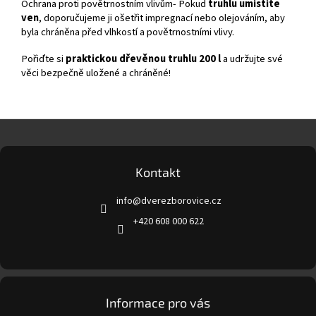
Ochrana proti povětrnostním vlivům-
Pokud
truhlu umístíte
ven
, doporučujeme ji ošetřit impregnací nebo olejováním, aby
byla chráněna před vlhkostí a povětrnostními vlivy.
Pořiďte si
praktickou dřevěnou truhlu 200 l
a udržujte své
věci bezpečně uložené a chráněné!
Z
á
p
a
Kontakt
t
info
@
dverezborovice.cz
í
+420 608 000 622
Informace pro vás