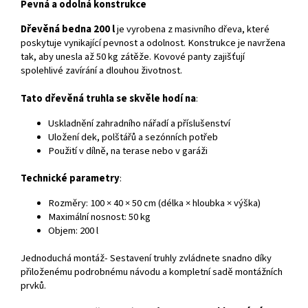
Pevná a odolná konstrukce
Dřevěná bedna 200 l
je vyrobena z masivního dřeva, které
poskytuje vynikající pevnost a odolnost. Konstrukce je navržena
tak, aby unesla až 50 kg zátěže. Kovové panty zajišťují
spolehlivé zavírání a dlouhou životnost.
Tato dřevěná truhla se skvěle hodí na
:
Uskladnění zahradního nářadí a příslušenství
Uložení dek, polštářů a sezónních potřeb
Použití v dílně, na terase nebo v garáži
Technické parametry
:
Rozměry: 100 × 40 × 50 cm (délka × hloubka × výška)
Maximální nosnost: 50 kg
Objem: 200 l
Jednoduchá montáž-
Sestavení truhly zvládnete snadno díky
přiloženému podrobnému návodu a kompletní sadě montážních
prvků.