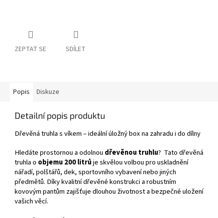
ZEPTAT SE
SDÍLET
Popis
Diskuze
Detailní popis produktu
Dřevěná truhla s víkem – ideální úložný box na zahradu i do dílny
Hledáte prostornou a odolnou
dřevěnou truhlu
? Tato dřevěná
truhla o
objemu 200 litrů
je skvělou volbou pro uskladnění
nářadí, polštářů, dek, sportovního vybavení nebo jiných
předmětů. Díky kvalitní dřevěné konstrukci a robustním
kovovým pantům zajišťuje dlouhou životnost a bezpečné uložení
vašich věcí.