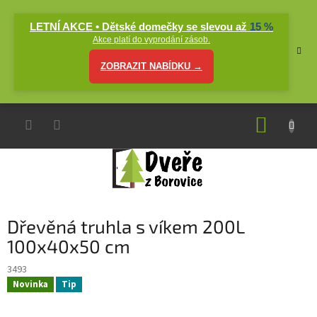
Přejít
na
LETNÍ AKCE • Dětské domečky se slevou až
15 %
obsah
Akce platí do vyprodání zásob.
ZOBRAZIT NABÍDKU →
NÁKUP
KOŠÍK
Dřevěná truhla s víkem 200L
100x40x50 cm
3493
Novinka
Tip