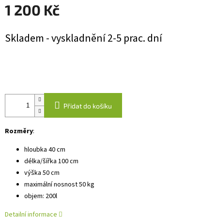
1 200 Kč
Měrná
Skladem - vyskladnění 2-5 prac. dní
cena:
Přidat do košíku
Rozměry
:
hloubka 40 cm
délka/šířka 100 cm
výška 50 cm
maximální nosnost 50 kg
objem: 200l
Detailní informace