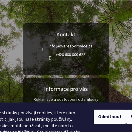
Kontakt
info
@
dverezborovice.cz
+420 608 000 622
Informace pro vás
Reklamace a odstoupení od smlouvy
Obchodní podmínky
stránky používají cookies, které nám
Podmínky ochrany osobních údajů
Odmítnout
tit, jak jsou naše stránky používány.
kies mohli používat, musíte nám to