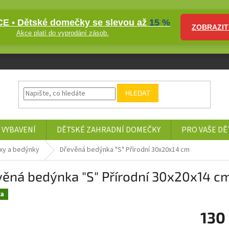
E • Dětské domečky se slevou až
15 %
ZOBRAZIT
Akce platí do vyprodání zásob.
HLEDAT
 VYBAVENÍ
DĚTSKÉ ZAHRADNÍ DOMEČKY
PRO VAŠE DĚ
xy a bedýnky
Dřevěná bedýnka "S" Přírodní 30x20x14 cm
věná bedýnka "S" Přírodní 30x20x14 c
ka
130