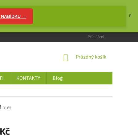
 NABÍDKU →
Přihlášení
NÁKUPNÍ
Prázdný košík
KOŠÍK
TI
KONTAKTY
Blog
m
3165
 Kč