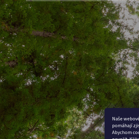
a
t
í
Naše webové 
pomáhají zjis
Abychom coo