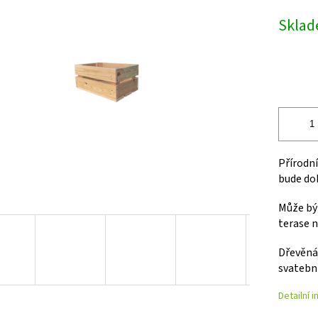
Měrná
Skla
cena:
Přírodn
bude dob
Může bý
terase n
Dřevěná 
svatebn
Detailní 