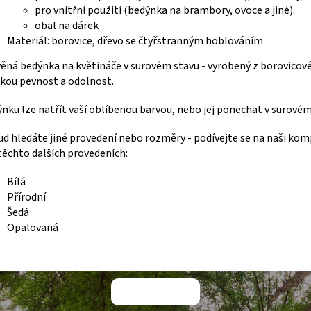
pro vnitřní použití (bedýnka na brambory, ovoce a jiné).
obal na dárek
Materiál: borovice, dřevo se čtyřstranným hoblováním
ěná bedýnka na květináče v surovém stavu - vyrobený z borovicové
kou pevnost a odolnost.
nku lze natřít vaší oblíbenou barvou, nebo jej ponechat v surovém
d hledáte jiné provedení nebo rozměry - podívejte se na naši kompl
 těchto dalších provedeních:
Bílá
Přírodní
Šedá
Opalovaná