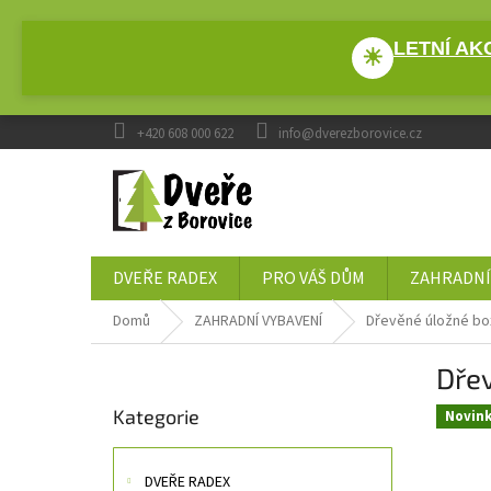
Přejít
na
LETNÍ AKC
obsah
☀
+420 608 000 622
info@dverezborovice.cz
DVEŘE RADEX
PRO VÁŠ DŮM
ZAHRADNÍ
Domů
ZAHRADNÍ VYBAVENÍ
Dřevěné úložné bo
P
Dře
o
Přeskočit
s
Kategorie
kategorie
Novin
t
r
a
DVEŘE RADEX