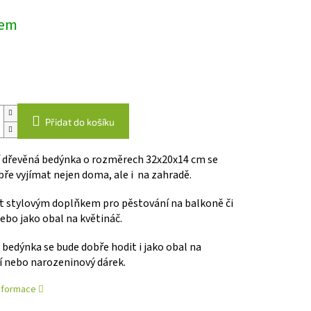
dem
Přidat do košíku
í dřevěná bedýnka o rozměrech 32x20x14 cm se
ře vyjímat nejen doma, ale i na zahradě.
t stylovým doplňkem pro pěstování na balkoně či
ebo jako obal na květináč.
bedýnka se bude dobře hodit i jako obal na
í nebo narozeninový dárek.
informace