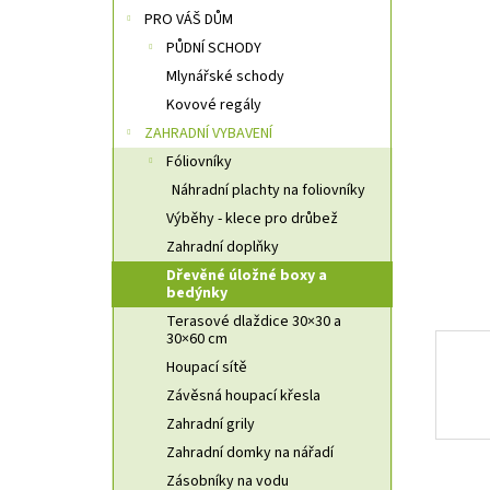
n
PRO VÁŠ DŮM
n
PŮDNÍ SCHODY
í
Mlynářské schody
p
a
Kovové regály
n
ZAHRADNÍ VYBAVENÍ
e
Fóliovníky
l
Náhradní plachty na foliovníky
Výběhy - klece pro drůbež
Zahradní doplňky
Dřevěné úložné boxy a
bedýnky
Terasové dlaždice 30×30 a
30×60 cm
Houpací sítě
Závěsná houpací křesla
Zahradní grily
Zahradní domky na nářadí
Zásobníky na vodu