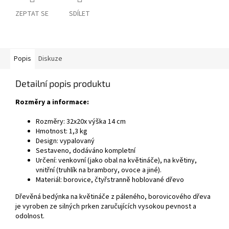
ZEPTAT SE
SDÍLET
Popis
Diskuze
Detailní popis produktu
Rozměry a informace:
Rozměry: 32x20x výška 14 cm
Hmotnost: 1,3 kg
Design: vypalovaný
Sestaveno, dodáváno kompletní
Určení: venkovní (jako obal na květináče), na květiny,
vnitřní (truhlík na brambory, ovoce a jiné).
Materiál: borovice, čtyřstranně hoblované dřevo
Dřevěná bedýnka na květináče z páleného, borovicového dřeva
je vyroben ze silných prken zaručujících vysokou pevnost a
odolnost.