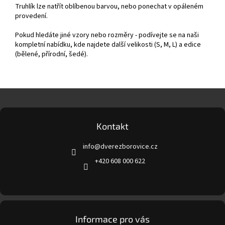
Truhlík lze natřít oblíbenou barvou, nebo ponechat v opáleném
provedení.
Pokud hledáte jiné vzory nebo rozměry - podívejte se na naši
kompletní nabídku, kde najdete další velikosti (S, M, L) a edice
(bělené, přírodní, šedé).
Z
á
p
a
Kontakt
t
info
@
dverezborovice.cz
í
+420 608 000 622
Informace pro vás