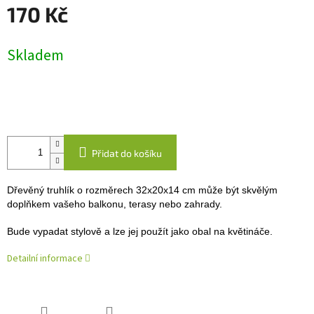
170 Kč
Měrná
Skladem
cena:
Přidat do košíku
Dřevěný truhlík o rozměrech 32x20x14 cm může být skvělým
doplňkem vašeho balkonu, terasy nebo zahrady.
Bude vypadat stylově a lze jej použít jako obal na květináče.
Detailní informace