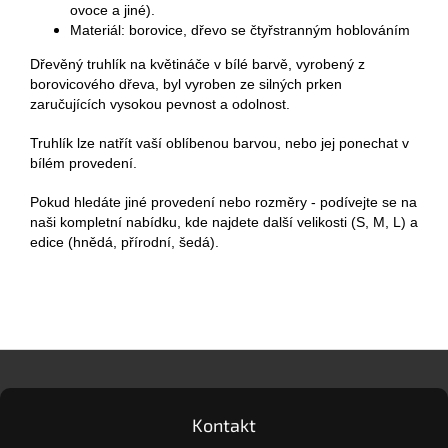
ovoce a jiné).
Materiál: borovice, dřevo se čtyřstranným hoblováním
Dřevěný truhlík na květináče v bílé barvě, vyrobený z
borovicového dřeva, byl vyroben ze silných prken
zaručujících vysokou pevnost a odolnost.
Truhlík lze natřít vaší oblíbenou barvou, nebo jej ponechat v
bílém provedení.
Pokud hledáte jiné provedení nebo rozměry - podívejte se na
naši kompletní nabídku, kde najdete další velikosti (S, M, L) a
edice (hnědá, přírodní, šedá).
Z
á
p
a
Kontakt
t