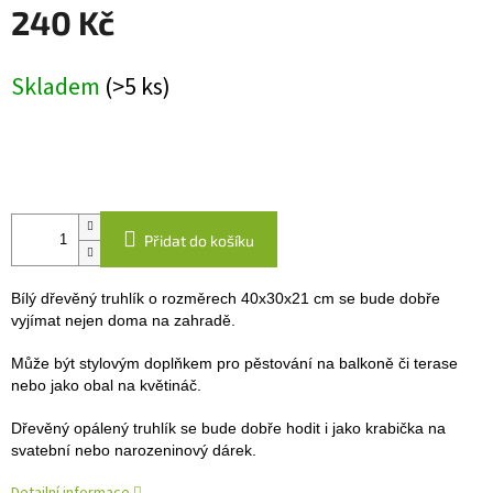
240 Kč
Měrná
Skladem
(>5 ks)
cena:
Přidat do košíku
Bílý dřevěný truhlík o rozměrech 40x30x21 cm se bude dobře
vyjímat nejen doma na zahradě.
Může být stylovým doplňkem pro pěstování na balkoně či terase
nebo jako obal na květináč.
Dřevěný opálený truhlík se bude dobře hodit i jako krabička na
svatební nebo narozeninový dárek.