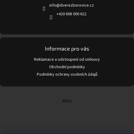
info
@
dverezborovice.cz
í
+420 608 000 622
Informace pro vás
Reklamace a odstoupení od smlouvy
Obchodní podmínky
Podmínky ochrany osobních údajů
AHOJ