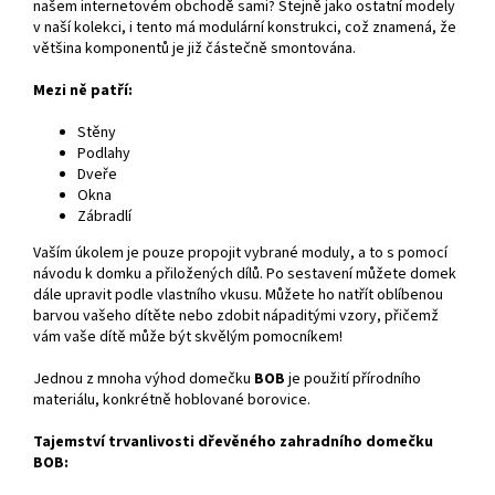
našem internetovém obchodě sami? Stejně jako ostatní modely
v naší kolekci, i tento má modulární konstrukci, což znamená, že
většina komponentů je již částečně smontována.
Mezi ně patří:
Stěny
Podlahy
Dveře
Okna
Zábradlí
Vaším úkolem je pouze propojit vybrané moduly, a to s pomocí
návodu k domku a přiložených dílů. Po sestavení můžete domek
dále upravit podle vlastního vkusu. Můžete ho natřít oblíbenou
barvou vašeho dítěte nebo zdobit nápaditými vzory, přičemž
vám vaše dítě může být skvělým pomocníkem!
Jednou z mnoha výhod domečku
BOB
je použití přírodního
materiálu, konkrétně hoblované borovice.
Tajemství trvanlivosti dřevěného zahradního domečku
BOB: