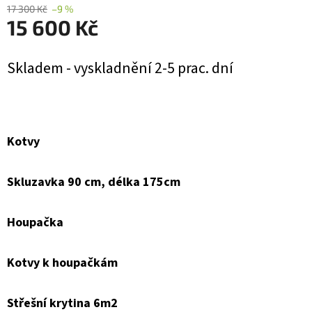
17 300 Kč
–9 %
15 600 Kč
Měrná
Skladem - vyskladnění 2-5 prac. dní
cena:
Kotvy
Skluzavka 90 cm, délka 175cm
Houpačka
Kotvy k houpačkám
Střešní krytina 6m2