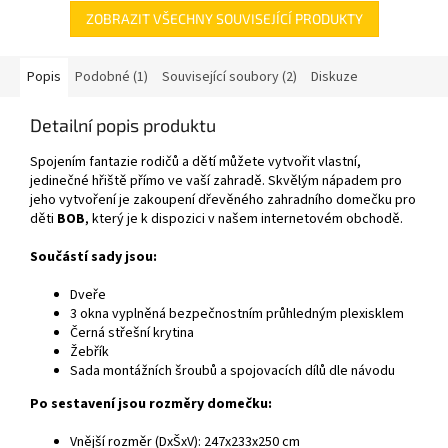
ZOBRAZIT VŠECHNY SOUVISEJÍCÍ PRODUKTY
Popis
Podobné (1)
Související soubory (2)
Diskuze
Detailní popis produktu
Spojením fantazie rodičů a dětí můžete vytvořit vlastní,
jedinečné hřiště přímo ve vaší zahradě. Skvělým nápadem pro
jeho vytvoření je zakoupení dřevěného zahradního domečku pro
děti
BOB
, který je k dispozici v našem internetovém obchodě.
Součástí sady jsou:
Dveře
3 okna vyplněná bezpečnostním průhledným plexisklem
Černá střešní krytina
Žebřík
Sada montážních šroubů a spojovacích dílů dle návodu
Po sestavení jsou rozměry domečku:
Vnější rozměr (DxŠxV): 247x233x250 cm