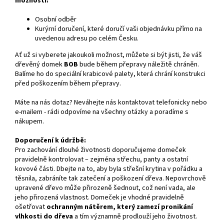
možností:
Osobní odběr
Kurýrní doručení, které doručí vaši objednávku přímo na
uvedenou adresu po celém Česku.
Ať už si vyberete jakoukoli možnost, můžete si být jisti, že váš
dřevěný domek
BOB
bude během přepravy náležitě chráněn.
Balíme ho do speciální krabicové palety, která chrání konstrukci
před poškozením během přepravy.
Máte na nás dotaz? Neváhejte nás kontaktovat telefonicky nebo
e-mailem - rádi odpovíme na všechny otázky a poradíme s
nákupem.
Doporučení k údržbě:
Pro zachování dlouhé životnosti doporučujeme domeček
pravidelně kontrolovat – zejména střechu, panty a ostatní
kovové části. Dbejte na to, aby byla střešní krytina v pořádku a
těsnila, zabráníte tak zatečení a poškození dřeva. Nepovrchově
upravené dřevo může přirozeně šednout, což není vada, ale
jeho přirozená vlastnost. Domeček je vhodné pravidelně
ošetřovat
ochranným nátěrem, který zamezí pronikání
vlhkosti do dřeva
a tím významně prodlouží jeho životnost.