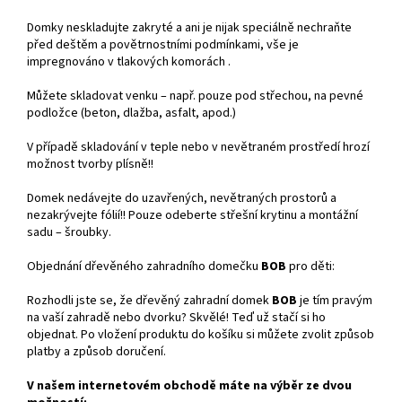
Domky neskladujte zakryté a ani je nijak speciálně nechraňte
před deštěm a povětrnostními podmínkami, vše je
impregnováno v tlakových komorách .
Můžete skladovat venku – např. pouze pod střechou, na pevné
podložce (beton, dlažba, asfalt, apod.)
V případě skladování v teple nebo v nevětraném prostředí hrozí
možnost tvorby plísně!!
Domek nedávejte do uzavřených, nevětraných prostorů a
nezakrývejte fólií!! Pouze odeberte střešní krytinu a montážní
sadu – šroubky.
Objednání dřevěného zahradního domečku
BOB
pro děti:
Rozhodli jste se, že dřevěný zahradní domek
BOB
je tím pravým
na vaší zahradě nebo dvorku? Skvělé! Teď už stačí si ho
objednat. Po vložení produktu do košíku si můžete zvolit způsob
platby a způsob doručení.
V našem internetovém obchodě máte na výběr ze dvou