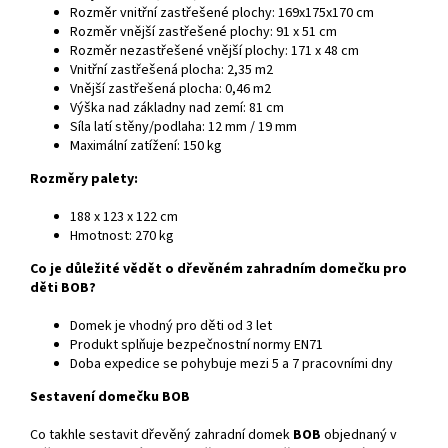
Rozměr vnitřní zastřešené plochy: 169x175x170 cm
Rozměr vnější zastřešené plochy: 91 x 51 cm
Rozměr nezastřešené vnější plochy: 171 x 48 cm
Vnitřní zastřešená plocha: 2,35 m2
Vnější zastřešená plocha: 0,46 m2
Výška nad základny nad zemí: 81 cm
Síla latí stěny/podlaha: 12 mm / 19 mm
Maximální zatížení: 150 kg
Rozměry palety:
188 x 123 x 122 cm
Hmotnost: 270 kg
Co je důležité vědět o dřevěném zahradním domečku pro
děti BOB?
Domek je vhodný pro děti od 3 let
Produkt splňuje bezpečnostní normy EN71
Doba expedice se pohybuje mezi 5 a 7 pracovními dny
Sestavení domečku BOB
Co takhle sestavit dřevěný zahradní domek
BOB
objednaný v