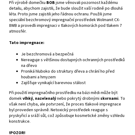
Při výrobě domečku
BOB
jsme věnovali pozornost každému
detailu, abychom zajistili, že bude sloužit vaší rodině po dlouhá
léta. Proto jsme zajistili jeho řádnou ochranu. Použili jsme
speciální bezchromový impregnační prostředek Wolmanit CX-
8WB a provedli impregnaci v tlakových komorách pod tlakem 7
atmosfér.
Tato impregnace:
Je bezchromová a bezpečná
Nereaguje s většinou dostupných ochranných prostředků
na dřevo
Proniká hluboko do struktury dřeva a chrání ho před
houbami a hmyzem
Zajišťuje vynikající barevnou stálost
Při použití impregnačního prostředku na bázi mědi může být
domek
vlhký
,
nazelenalý
nebo pokrytý drobnými
skvrnami
. To
však není chyba, ale potvrzení, že proces tlakové impregnace
byl proveden správně. Netoxický prostředek reaguje s
pryskyřicí a sráží sůl, což způsobuje kosmetické změny vzhledu
konstrukce.
!POZOR!