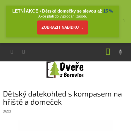
Přejít
na
LETNÍ AKCE • Dětské domečky se slevou až
15 %
obsah
Akce platí do vyprodání zásob.
ZOBRAZIT NABÍDKU →
NÁKUP
KOŠÍK
Dětský dalekohled s kompasem na
hřiště a domeček
3693