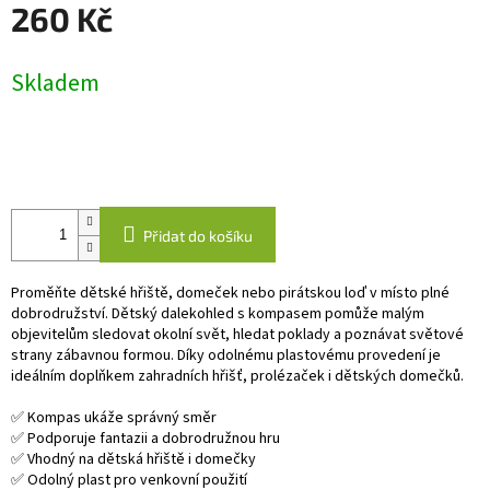
260 Kč
Měrná
Skladem
cena:
Přidat do košíku
Proměňte dětské hřiště, domeček nebo pirátskou loď v místo plné
dobrodružství. Dětský dalekohled s kompasem pomůže malým
objevitelům sledovat okolní svět, hledat poklady a poznávat světové
strany zábavnou formou. Díky odolnému plastovému provedení je
ideálním doplňkem zahradních hřišť, prolézaček i dětských domečků.
✅ Kompas ukáže správný směr
✅ Podporuje fantazii a dobrodružnou hru
✅ Vhodný na dětská hřiště i domečky
✅ Odolný plast pro venkovní použití