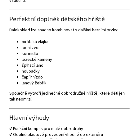
vzduchu.
Perfektní doplněk dětského hřiště
Dalekohled lze snadno kombinovat s dalšími herními prvky:
pirátská vlajka
lodní zvon
kormidlo
lezecké kameny
šplhací lano
houpačky
čapí hnízdo
lanový žebřík
Společně vytvoří jedinečné dobrodružné hřiště, které děti jen
tak neomrzí.
Hlavní výhody
✔ Funkční kompas pro malé dobrodruhy
✔ Odolné plastové provedení vhodné do exteriéru