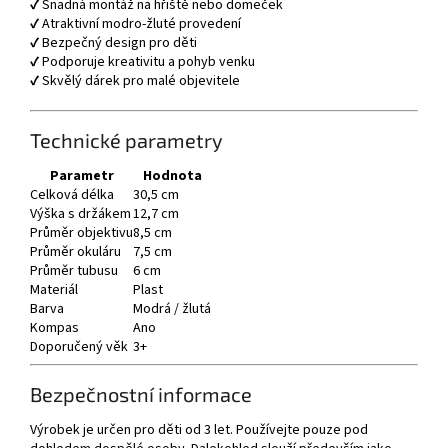
✔ Snadná montáž na hřiště nebo domeček
✔ Atraktivní modro-žluté provedení
✔ Bezpečný design pro děti
✔ Podporuje kreativitu a pohyb venku
✔ Skvělý dárek pro malé objevitele
Technické parametry
Parametr
Hodnota
Celková délka
30,5 cm
Výška s držákem
12,7 cm
Průměr objektivu
8,5 cm
Průměr okuláru
7,5 cm
Průměr tubusu
6 cm
Materiál
Plast
Barva
Modrá / žlutá
Kompas
Ano
Doporučený věk
3+
Bezpečnostní informace
Výrobek je určen pro děti od 3 let. Používejte pouze pod