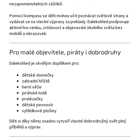
nezapomenutelných zážitků.
Pomocí kompasu se děti mohou učit poznávat světové strany a
vydávat se na vlastní výpravy za poklady. Dalekohled podporuje
aktivní hru venku, zvídavost a objevování okolního světa bez
mobilů a obrazovek.
Pro malé objevitele, piráty i dobrodruhy
Dalekohled je skvělým doplňkem pro:
dětské domečky
zahradní hřiště
herní věže
pirátské lodě
prolézačky
dětské pevnosti
vyhlídkové plošiny
Děti si díky němu snadno vytvoří vlastní dobrodružný svět plný
příběhů a výprav.