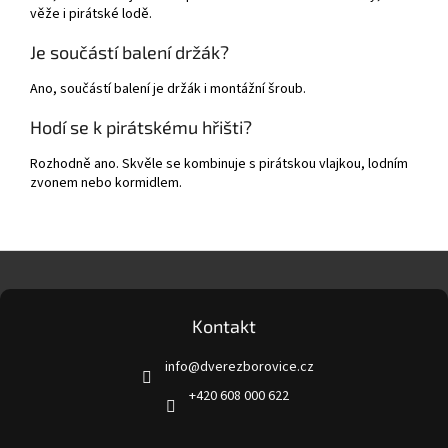
věže i pirátské lodě.
Je součástí balení držák?
Ano, součástí balení je držák i montážní šroub.
Hodí se k pirátskému hřišti?
Rozhodně ano. Skvěle se kombinuje s pirátskou vlajkou, lodním
zvonem nebo kormidlem.
Z
á
p
a
Kontakt
t
info
@
dverezborovice.cz
í
+420 608 000 622