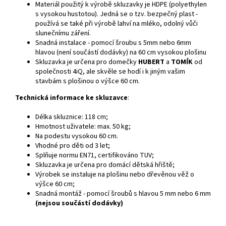
Materiál použitý k výrobě skluzavky je HDPE (polyethylen
s vysokou hustotou). Jedná se o tzv. bezpečný plast -
používá se také při výrobě lahví na mléko, odolný vůči
slunečnímu záření.
Snadná instalace - pomocí šroubu s 5mm nebo 6mm
hlavou (není součástí dodávky) na 60 cm vysokou plošinu
Skluzavka je určena pro domečky
HUBERT
a
TOMÍK
od
společnosti 4iQ, ale skvěle se hodí i k jiným vašim
stavbám s plošinou o výšce 60 cm.
Technická informace ke skluzavce
:
Délka skluznice: 118 cm;
Hmotnost uživatele: max. 50 kg;
Na podestu vysokou 60 cm.
Vhodné pro děti od 3 let;
Splňuje normu EN71, certifikováno TUV;
Skluzavka je určena pro domácí dětská hřiště;
Výrobek se instaluje na plošinu nebo dřevěnou věž o
výšce 60 cm;
Snadná montáž - pomocí šroubů s hlavou 5 mm nebo 6 mm
(nejsou součástí dodávky)