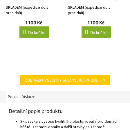
SKLADEM (expedice do 5
SKLADEM (expedice do 5
prac.dnů)
prac.dnů)
1 100 Kč
1 100 Kč
Do košíku
Do košíku
ZOBRAZIT VŠECHNY SOUVISEJÍCÍ PRODUKTY
Popis
Diskuze
Detailní popis produktu
Skluzavka z vysoce kvalitního plastu, ideální pro domácí
hřiště, zahradní domky a další stavby na zahradě.