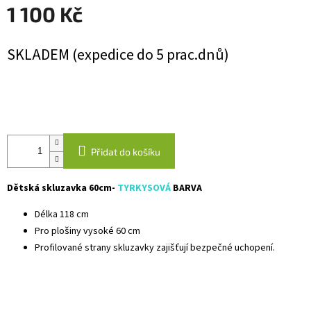
1 100 Kč
Měrná
SKLADEM (expedice do 5 prac.dnů)
cena:
Přidat do košíku
Dětská skluzavka 60cm-
TYRKYSOVÁ
BARVA
Délka 118 cm
Pro plošiny vysoké 60 cm
Profilované strany skluzavky zajišťují bezpečné uchopení.