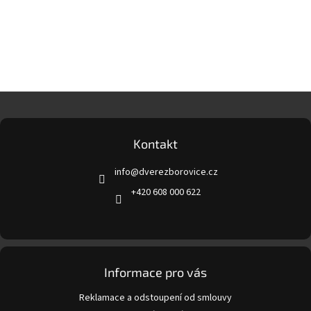
Z
á
p
a
Kontakt
t
info
@
dverezborovice.cz
í
+420 608 000 622
Informace pro vás
Reklamace a odstoupení od smlouvy