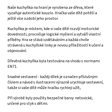
Naše kuchyňka na hraní je vyrobena ze dřeva, které
vyzařuje autentické kouzlo. Hračka vaše dítě potěší a
ještě více ozdobí jeho prostor.
Kuchyňka je místem, kde si vaše dítě rozvíjí motorické
dovednosti, procvičuje logické myšlení a vytváří vlastní
příběhy. Hra se stává vzděláváním a každá chvíle
strávená u kuchyňské linky je novou příležitostí k učení a
objevování.
Dřevěná kuchyňka byla testována na shodu s normami
EN71.
Snadné sestavení - každý dílek je označen příslušným
číslem a návod s ilustracemi výrazně urychluje sestavení,
takže si vaše dítě může hračku rychleji užít,
Při výrobě byly použity bezpečné barvy: netoxické,
určené pro styk s dětmi.