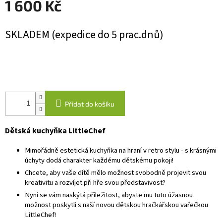
1 600 Kč
Měrná
SKLADEM (expedice do 5 prac.dnů)
cena:
Přidat do košíku
Dětská kuchyňka LittleChef
Mimořádně estetická kuchyňka na hraní v retro stylu - s krásnými
úchyty dodá charakter každému dětskému pokoji!
Chcete, aby vaše dítě mělo možnost svobodně projevit svou
kreativitu a rozvíjet při hře svou představivost?
Nyní se vám naskýtá příležitost, abyste mu tuto úžasnou
možnost poskytli s naší novou dětskou hračkářskou vařečkou
LittleChef!