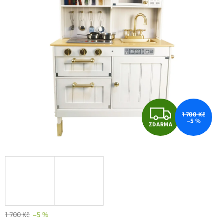
Z
1 700 Kč
–5 %
ZDARMA
D
A
R
M
A
1 700 Kč
–5 %