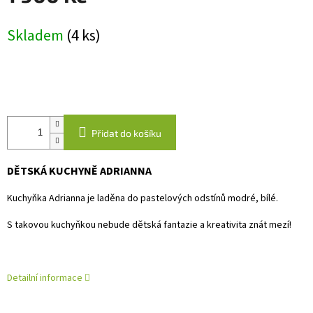
Měrná
Skladem
(4 ks)
cena:
Přidat do košíku
DĚTSKÁ KUCHYNĚ ADRIANNA
Kuchyňka Adrianna je laděna do pastelových odstínů modré, bílé.
S takovou kuchyňkou nebude dětská fantazie a kreativita znát mezí!
Detailní informace