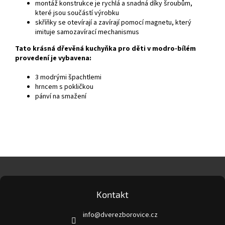
montáž konstrukce je rychlá a snadná díky šroubům,
které jsou součástí výrobku
skříňky se otevírají a zavírají pomocí magnetu, který
imituje samozavírací mechanismus
Tato krásná dřevěná kuchyňka pro děti v modro-bílém
provedení je vybavena:
3 modrými špachtlemi
hrncem s pokličkou
pánví na smažení
Z
á
p
a
Kontakt
t
info
@
dverezborovice.cz
í