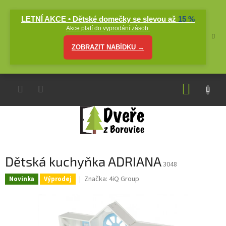
Přejít
na
LETNÍ AKCE • Dětské domečky se slevou až
15 %
obsah
Akce platí do vyprodání zásob.
ZOBRAZIT NABÍDKU →
NÁKUP
KOŠÍK
Dětská kuchyňka ADRIANA
3048
Značka:
4iQ Group
Novinka
Výprodej