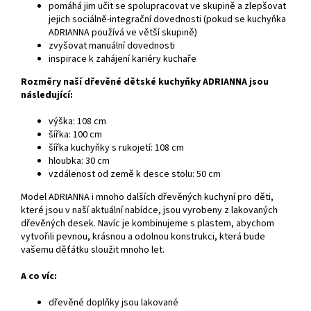
pomáhá jim učit se spolupracovat ve skupině a zlepšovat
jejich sociálně-integrační dovednosti (pokud se kuchyňka
ADRIANNA používá ve větší skupině)
zvyšovat manuální dovednosti
inspirace k zahájení kariéry kuchaře
Rozměry naší dřevěné dětské kuchyňky ADRIANNA jsou
následující:
výška: 108 cm
šířka: 100 cm
šířka kuchyňky s rukojetí: 108 cm
hloubka: 30 cm
vzdálenost od země k desce stolu: 50 cm
Model ADRIANNA i mnoho dalších dřevěných kuchyní pro děti,
které jsou v naší aktuální nabídce, jsou vyrobeny z lakovaných
dřevěných desek. Navíc je kombinujeme s plastem, abychom
vytvořili pevnou, krásnou a odolnou konstrukci, která bude
vašemu děťátku sloužit mnoho let.
A co víc:
dřevěné doplňky jsou lakované