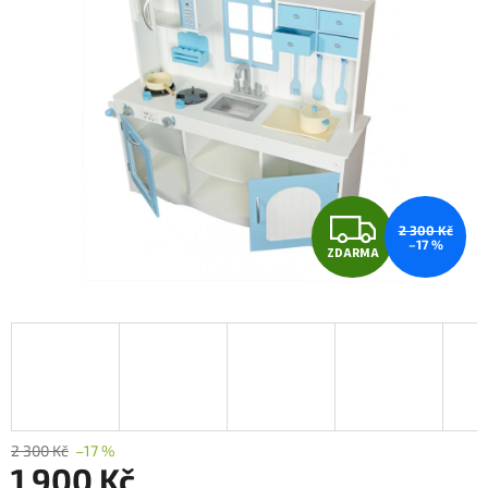
Z
2 300 Kč
–17 %
ZDARMA
D
A
R
M
A
2 300 Kč
–17 %
1 900 Kč