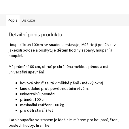
Popis
Diskuze
Detailní popis produktu
Houpací kruh 100cm se snadno sestavuje, Můžete ji používat v
jakékoli poloze a poskytuje dětem hodiny zábavy, houpání a
houpání.
Má průměr 100 cm, obruč je chráněna měkkou pěnou a má
univerzální upevnění.
kovová obruč zalitá v měkké pěně - měkký okraj
lano odolné proti povětrnostním vlivům.
univerzální upevnění
průměr: 100 cm
maximální zatížení: 100 kg
pro děti starší 3 let
Tato houpačka se stanem je ideálním místem pro houpání, čtení,
poslech hudby, hraní her.