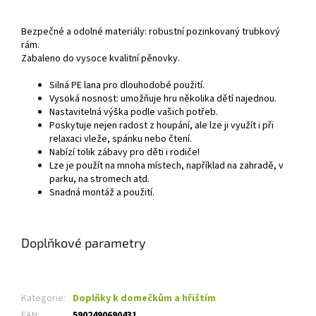
Bezpečné a odolné materiály: robustní pozinkovaný trubkový
rám.
Zabaleno do vysoce kvalitní pěnovky.
Silná PE lana pro dlouhodobé použití.
Vysoká nosnost: umožňuje hru několika dětí najednou.
Nastavitelná výška podle vašich potřeb.
Poskytuje nejen radost z houpání, ale lze ji využít i při
relaxaci vleže, spánku nebo čtení.
Nabízí tolik zábavy pro děti i rodiče!
Lze je použít na mnoha místech, například na zahradě, v
parku, na stromech atd.
Snadná montáž a použití.
Doplňkové parametry
Kategorie
:
Doplňky k domečkům a hřištím
EAN
:
5902490690431