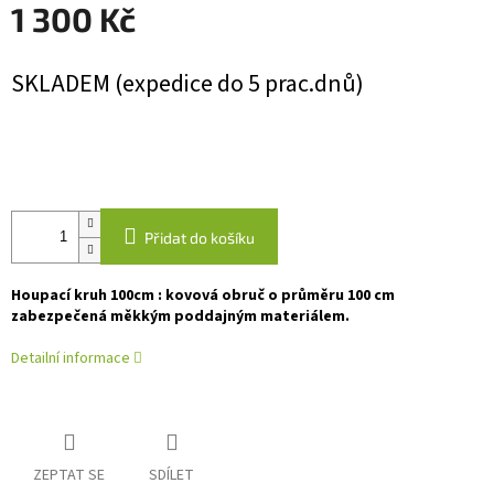
1 300 Kč
Měrná
SKLADEM (expedice do 5 prac.dnů)
cena:
Přidat do košíku
Houpací kruh 100cm : kovová obruč o průměru 100 cm
zabezpečená měkkým poddajným materiálem.
Detailní informace
ZEPTAT SE
SDÍLET