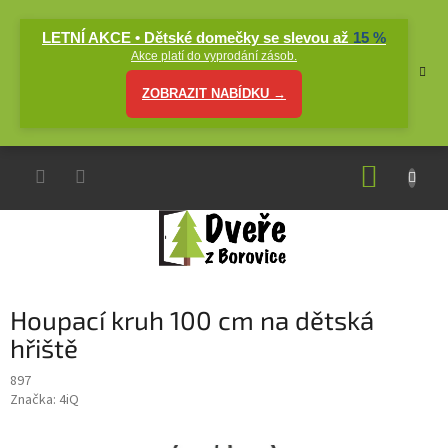
Přejít
na
LETNÍ AKCE • Dětské domečky se slevou až
15 %
obsah
Akce platí do vyprodání zásob.
ZOBRAZIT NABÍDKU →
NÁKUP
KOŠÍK
Houpací kruh 100 cm na dětská
hřiště
897
Značka:
4iQ