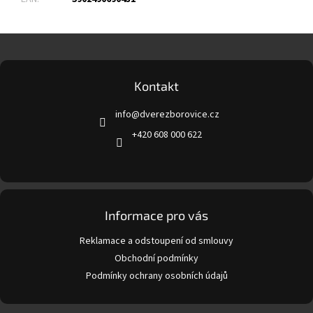
Z
á
p
a
Kontakt
t
info
@
dverezborovice.cz
í
+420 608 000 622
Informace pro vás
Reklamace a odstoupení od smlouvy
Obchodní podmínky
Podmínky ochrany osobních údajů