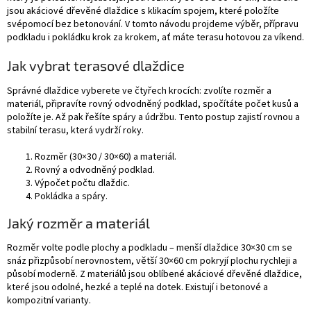
jsou akáciové dřevěné dlaždice s klikacím spojem, které položíte
svépomocí bez betonování. V tomto návodu projdeme výběr, přípravu
podkladu i pokládku krok za krokem, ať máte terasu hotovou za víkend.
Jak vybrat terasové dlaždice
Správné dlaždice vyberete ve čtyřech krocích: zvolíte rozměr a
materiál, připravíte rovný odvodněný podklad, spočítáte počet kusů a
položíte je. Až pak řešíte spáry a údržbu. Tento postup zajistí rovnou a
stabilní terasu, která vydrží roky.
Rozměr (30×30 / 30×60) a materiál.
Rovný a odvodněný podklad.
Výpočet počtu dlaždic.
Pokládka a spáry.
Jaký rozměr a materiál
Rozměr volte podle plochy a podkladu – menší dlaždice 30×30 cm se
snáz přizpůsobí nerovnostem, větší 30×60 cm pokryjí plochu rychleji a
působí moderně. Z materiálů jsou oblíbené akáciové dřevěné dlaždice,
které jsou odolné, hezké a teplé na dotek. Existují i betonové a
kompozitní varianty.