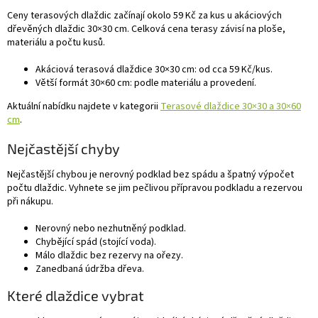
Ceny terasových dlaždic začínají okolo 59 Kč za kus u akáciových
dřevěných dlaždic 30×30 cm. Celková cena terasy závisí na ploše,
materiálu a počtu kusů.
Akáciová terasová dlaždice 30×30 cm: od cca 59 Kč/kus.
Větší formát 30×60 cm: podle materiálu a provedení.
Aktuální nabídku najdete v kategorii
Terasové dlaždice 30×30 a 30×60
cm
.
Nejčastější chyby
Nejčastější chybou je nerovný podklad bez spádu a špatný výpočet
počtu dlaždic. Vyhnete se jim pečlivou přípravou podkladu a rezervou
při nákupu.
Nerovný nebo nezhutněný podklad.
Chybějící spád (stojící voda).
Málo dlaždic bez rezervy na ořezy.
Zanedbaná údržba dřeva.
Které dlaždice vybrat