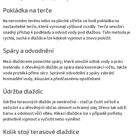
Pokládka na terče
Na nerovném terénu nebo na ploché střeše se hodí pokládka na
nastavitelné terče, které vyrovnají výškové rozdíly. Terče umožní i
snadný přístup k podkladu a odvod vody pod dlažbou. Tato metoda je
rychlá, suchá a dlaždice lze kdykoli vyjmout a znovu položit.
Spáry a odvodnění
Mezi dlaždicemi ponechte spáry, které umožní odtok vody a práci
materiálu. U dřevěných dlaždic je spára daná konstrukcí roštu, takže
voda protéká přímo skrz. Správné odvodnění a spáry zabrání
hromadění vody, klouzání a předčasnému opotřebení.
Údržba dlaždic
Údržba terasových dlaždic je nenáročná – stačí je čistit od listí a
nečistot a u dřevěných občas obnovit ochranný olej. Dřevo tak udrží
barvu a odolnost vůči vlhku. Klikací dlaždice lze v případě potřeby
jednotlivě vyjmout a vyčistit nebo vyměnit.
Kolik stojí terasové dlaždice