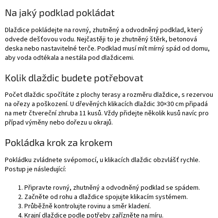
Na jaký podklad pokládat
Dlaždice pokládejte na rovný, zhutněný a odvodněný podklad, který
odvede dešťovou vodu. Nejčastěji to je zhutněný štěrk, betonová
deska nebo nastavitelné terče. Podklad musí mít mírný spád od domu,
aby voda odtékala a nestála pod dlaždicemi.
Kolik dlaždic budete potřebovat
Počet dlaždic spočítáte z plochy terasy a rozměru dlaždice, s rezervou
na ořezy a poškození. U dřevěných klikacích dlaždic 30×30 cm připadá
na metr čtvereční zhruba 11 kusů. Vždy přidejte několik kusů navíc pro
případ výměny nebo dořezu u okrajů.
Pokládka krok za krokem
Pokládku zvládnete svépomocí, u klikacích dlaždic obzvlášť rychle.
Postup je následující:
Připravte rovný, zhutněný a odvodněný podklad se spádem.
Začněte od rohu a dlaždice spojujte klikacím systémem.
Průběžně kontrolujte rovinu a směr kladení.
Krajní dlaždice podle potřeby zařízněte na míru.