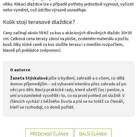
vlhku. Klikací dlaždice lze v případě potřeby jednotlivě vyjmout, vyčistit
nebo vyměnit, což údržbu výrazně usnadňuje.
Kolik stojí terasové dlaždice?
Ceny začínají okolo 59 Kč za kus u akáciových dřevěných dlaždic 30×30
cm. Celková cena terasy závisí na ploše, zvoleném materiálu a počtu
kusů. Díky nízké ceně za kus složíte terasu i s menším rozpočtem,
hlavně při pokládce svépomocí.
O autorce
Žaneta Stýskalová
píše o bydlení, zahradě a o všem, co dělá
domov příjemnějším – od vybavení interiéru přes zahradu až po
věci pro děti. Baví ji praktické rady, které ušetří čas i peníze, a
umí srozumitelně vysvětlit i to, co na první pohled zní složitě. V
článcích vychází z běžného života a ptá se na totéž co čtenáři,
kteří se rozhodují, co domů pořídit.
PŘEDCHOZÍ ČLÁNEK
DALŠÍ ČLÁNEK