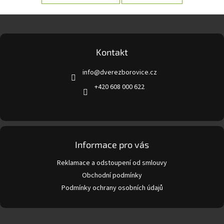
Z
á
p
a
Kontakt
t
info
@
dverezborovice.cz
í
+420 608 000 622
Informace pro vás
Reklamace a odstoupení od smlouvy
Obchodní podmínky
Podmínky ochrany osobních údajů