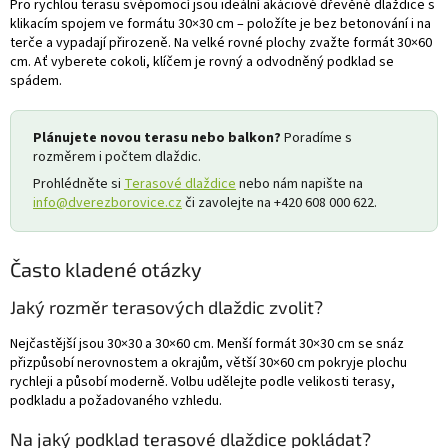
Pro rychlou terasu svépomocí jsou ideální akáciové dřevěné dlaždice s
klikacím spojem ve formátu 30×30 cm – položíte je bez betonování i na
terče a vypadají přirozeně. Na velké rovné plochy zvažte formát 30×60
cm. Ať vyberete cokoli, klíčem je rovný a odvodněný podklad se
spádem.
Plánujete novou terasu nebo balkon?
Poradíme s
rozměrem i počtem dlaždic.
Prohlédněte si
Terasové dlaždice
nebo nám napište na
info@dverezborovice.cz
či zavolejte na +420 608 000 622.
Často kladené otázky
Jaký rozměr terasových dlaždic zvolit?
Nejčastější jsou 30×30 a 30×60 cm. Menší formát 30×30 cm se snáz
přizpůsobí nerovnostem a okrajům, větší 30×60 cm pokryje plochu
rychleji a působí moderně. Volbu udělejte podle velikosti terasy,
podkladu a požadovaného vzhledu.
Na jaký podklad terasové dlaždice pokládat?