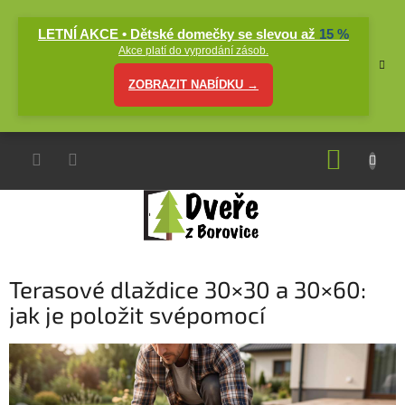
Přejít
na
LETNÍ AKCE • Dětské domečky se slevou až
15 %
obsah
Akce platí do vyprodání zásob.
ZOBRAZIT NABÍDKU →
NÁKUP
KOŠÍK
Terasové dlaždice 30×30 a 30×60:
jak je položit svépomocí