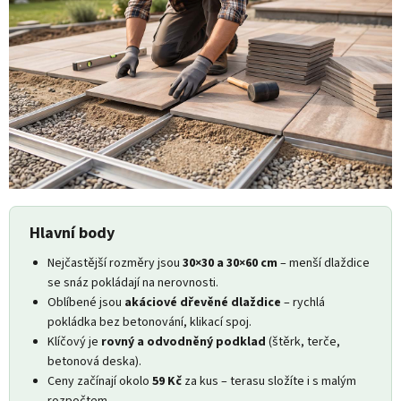
Hlavní body
Nejčastější rozměry jsou
30×30 a 30×60 cm
– menší dlaždice
se snáz pokládají na nerovnosti.
Oblíbené jsou
akáciové dřevěné dlaždice
– rychlá
pokládka bez betonování, klikací spoj.
Klíčový je
rovný a odvodněný podklad
(štěrk, terče,
betonová deska).
Ceny začínají okolo
59 Kč
za kus – terasu složíte i s malým