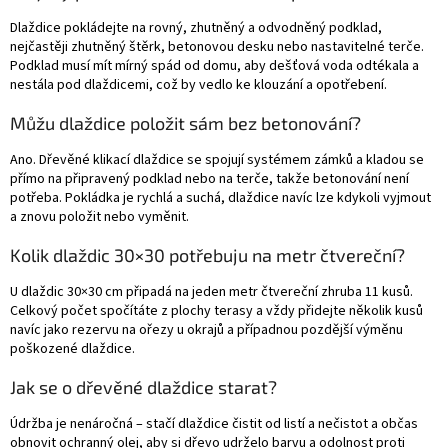
Dlaždice pokládejte na rovný, zhutněný a odvodněný podklad,
nejčastěji zhutněný štěrk, betonovou desku nebo nastavitelné terče.
Podklad musí mít mírný spád od domu, aby dešťová voda odtékala a
nestála pod dlaždicemi, což by vedlo ke klouzání a opotřebení.
Můžu dlaždice položit sám bez betonování?
Ano. Dřevěné klikací dlaždice se spojují systémem zámků a kladou se
přímo na připravený podklad nebo na terče, takže betonování není
potřeba. Pokládka je rychlá a suchá, dlaždice navíc lze kdykoli vyjmout
a znovu položit nebo vyměnit.
Kolik dlaždic 30×30 potřebuju na metr čtvereční?
U dlaždic 30×30 cm připadá na jeden metr čtvereční zhruba 11 kusů.
Celkový počet spočítáte z plochy terasy a vždy přidejte několik kusů
navíc jako rezervu na ořezy u okrajů a případnou pozdější výměnu
poškozené dlaždice.
Jak se o dřevěné dlaždice starat?
Údržba je nenáročná – stačí dlaždice čistit od listí a nečistot a občas
obnovit ochranný olej, aby si dřevo udrželo barvu a odolnost proti