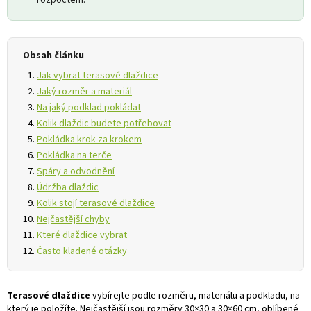
rozpočtem.
Obsah článku
Jak vybrat terasové dlaždice
Jaký rozměr a materiál
Na jaký podklad pokládat
Kolik dlaždic budete potřebovat
Pokládka krok za krokem
Pokládka na terče
Spáry a odvodnění
Údržba dlaždic
Kolik stojí terasové dlaždice
Nejčastější chyby
Které dlaždice vybrat
Často kladené otázky
Terasové dlaždice
vybírejte podle rozměru, materiálu a podkladu, na
který je položíte. Nejčastější jsou rozměry 30×30 a 30×60 cm, oblíbené