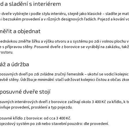
d a sladění s interiérem
dveře vybírejte i podle stylu interiéru, stejně jako klasické – sladíte je ma
i bezsukém provedení a v různých designových řadách. Pojezd a kování volt
měřit a objednat
ednávkou změřte šířku a výšku otvoru a u systému po zdi i volnou plochu v
e s přípravou stěny. Posuvné dveře z borovice se vyrábějí na zakázku, tak
rostoru.
áž a údržba
osuvných dveří po zdi zvládne zručný řemeslník – ukotví se vodicí kolejnic
tavbě stěny. Údržba je minimální: stačí udržovat kolejnici čistou a občas zko
 posuvné dveře stojí
uvných interiérových dveří z borovice začínají okolo 3 400 Kč za křídlo,
ivňuje provedení, prosklení a typ pojezdu.
osuvné křídlo z borovice: od cca 3 400 Kč.
ojezdový systém po zdi nebo stavební pouzdro: dle provedení.