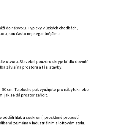
ráží do nábytku. Typicky v úzkých chodbách,
oru jsou často nejelegantnějším a
dle otvoru. Stavební pouzdro skryje křídlo dovnitř
ba závisí na prostoru a fázi stavby.
80–90 cm. Tu plochu pak využijete pro nábytek nebo
, jak se dá prostor zařídit.
e oddělí hluk a soukromí, prosklené propustí
líbené zejména v industriálním a loftovém stylu.