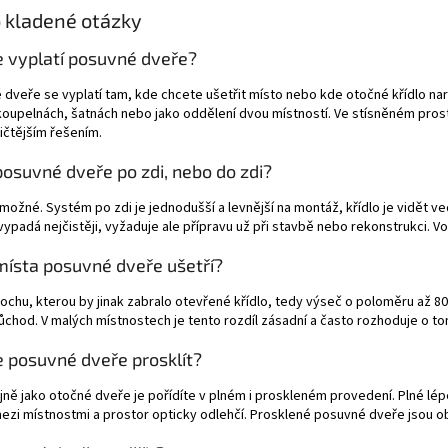
 kladené otázky
e vyplatí posuvné dveře?
dveře se vyplatí tam, kde chcete ušetřit místo nebo kde otočné křídlo na
oupelnách, šatnách nebo jako oddělení dvou místností. Ve stísněném prost
ičtějším řešením.
posuvné dveře po zdi, nebo do zdi?
 možné. Systém po zdi je jednodušší a levnější na montáž, křídlo je vidět ve
vypadá nejčistěji, vyžaduje ale přípravu už při stavbě nebo rekonstrukci. Vol
místa posuvné dveře ušetří?
lochu, kterou by jinak zabralo otevřené křídlo, tedy výseč o poloměru až 
ůchod. V malých místnostech je tento rozdíl zásadní a často rozhoduje o tom
e posuvné dveře prosklít?
jně jako otočné dveře je pořídíte v plném i proskleném provedení. Plné lép
ezi místnostmi a prostor opticky odlehčí. Prosklené posuvné dveře jsou ob