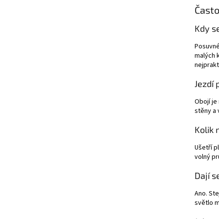
Často
Kdy s
Posuvné 
malých k
nejprakt
Jezdí 
Obojí je
stěny a 
Kolik 
Ušetří p
volný pr
Dají s
Ano. Ste
světlo m