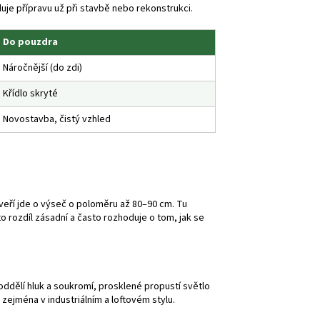
duje přípravu už při stavbě nebo rekonstrukci.
Do pouzdra
Náročnější (do zdi)
Křídlo skryté
Novostavba, čistý vzhled
dveří jde o výseč o poloměru až 80–90 cm. Tu
o rozdíl zásadní a často rozhoduje o tom, jak se
oddělí hluk a soukromí, prosklené propustí světlo
zejména v industriálním a loftovém stylu.