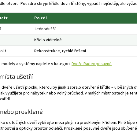
dle otvoru. Pouzdro skryje křídlo dovnitř stěny, vypadá nejčistěji, ale vyža
metr
Po zdi
ž
Jednodušší
d
Křídlo viditelné
olit
Rekonstrukce, rychlé řešení
 modely a systémy najdete v kategorii
Dveře Radex posuvné
.
 místa ušetří
dveře ušetří plochu, kterou by jinak zabralo otevřené křídlo – u běžných 
ak využijete pro nábytek nebo volný průchod. V malých místnostech je tent
zařídí.
 nebo prosklené
ako u otočných dveří vybírejte mezi plným a proskleným křídlem. Plné lépe 
tnostmi a opticky prostor odlehčí. Prosklené posuvné dveře jsou oblíbené 