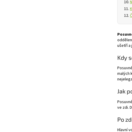
N
K
Č
Posuvn
oddělení
ušetří a
Kdy s
Posuvné 
malých k
nejelega
Jak p
Posuvné 
ve zdi. 
Po zd
Hlavní v