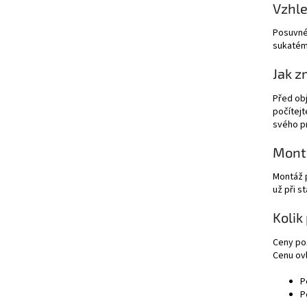
Vzhle
Posuvné 
sukatém 
Jak z
Před obj
počítejt
svého p
Mont
Montáž p
už při s
Kolik
Ceny pos
Cenu ovl
P
P