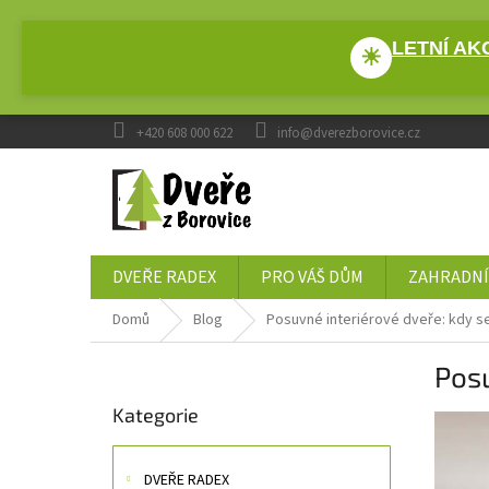
Přejít
na
LETNÍ AKC
obsah
☀
+420 608 000 622
info@dverezborovice.cz
DVEŘE RADEX
PRO VÁŠ DŮM
ZAHRADNÍ
Domů
Blog
Posuvné interiérové dveře: kdy se
P
Posu
o
Přeskočit
s
Kategorie
kategorie
t
r
a
DVEŘE RADEX