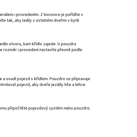
teriálem i provedením. Z borovice je pořídíte v
e tak, aby ladily s ostatními dveřmi v bytě.
edle otvoru, kam křídlo zajede. U pouzdra
že rozměr i provedení nastavíte přesně podle
e a osadí pojezd s křídlem. Pouzdro se připravuje
ntrolovat pojezd, aby dveře jezdily tiše a lehce.
 k tomu připočtěte pojezdový systém nebo pouzdro.