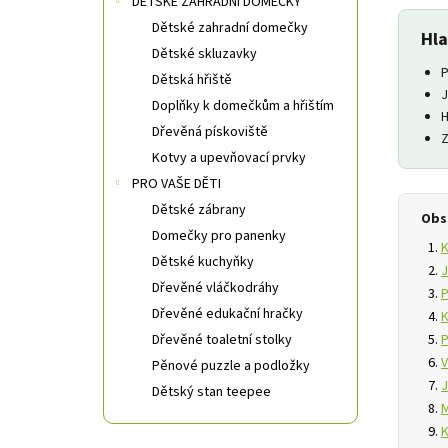
DĚTSKÉ ZAHRADNÍ DOMEČKY
Dětské zahradní domečky
Hla
Dětské skluzavky
Dětská hřiště
J
Doplňky k domečkům a hřištím
H
Dřevěná pískoviště
Z
Kotvy a upevňovací prvky
PRO VAŠE DĚTI
Dětské zábrany
Obs
Domečky pro panenky
K
Dětské kuchyňky
J
Dřevěné vláčkodráhy
P
Dřevěné edukační hračky
K
P
Dřevěné toaletní stolky
V
Pěnové puzzle a podložky
J
Dětský stan teepee
M
K