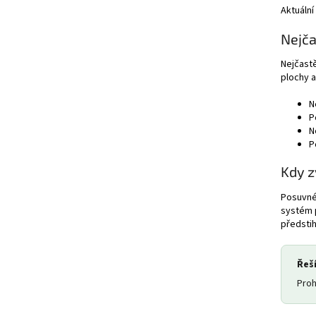
Aktuální
Nejča
Nejčastě
plochy 
N
P
N
P
Kdy z
Posuvné 
systém p
předsti
Řeš
Proh