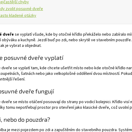
ejčastější chyby
dy zvolit posuvné dveře
asto kladené otázky
é dveře
se vyplatí všude, kde by otočné křídlo překáželo nebo zabíralo mí
 obýváku a kuchyně. Jezdí buď po zdi, nebo skrytě ve stavebním pouzdře. 
 jak je vybrat a objednat.
e posuvné dveře vyplatí
dveře se vyplatí tam, kde chcete ušetřit místo nebo kde otočné křídlo na
oupelnách, šatnách nebo jako velkoplošné oddělení dvou místností. Pokud 
ntnější řešení.
osuvné dveře fungují
dveře se místo otáčení posouvají do strany po vodicí kolejnici. Křídlo vis
Díky tomu nepotřebují prostor pro otevření jako klasické dveře, což uvolní
i, nebo do pouzdra?
olba je mezi pojezdem po zdi a zapuštěním do stavebního pouzdra. Systém po