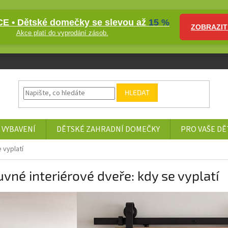
E • Dětské domečky se slevou až
15 %
ZOBRAZIT
Akce platí do vyprodání zásob.
HLEDAT
 VYBAVENÍ
DĚTSKÉ ZAHRADNÍ DOMEČKY
PRO VAŠE DĚ
 vyplatí
vné interiérové dveře: kdy se vyplatí