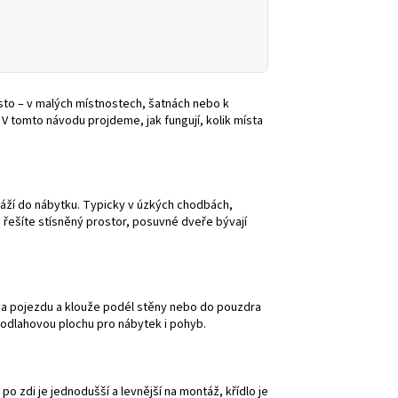
sto – v malých místnostech, šatnách nebo k
V tomto návodu projdeme, jak fungují, kolik místa
ráží do nábytku. Typicky v úzkých chodbách,
řešíte stísněný prostor, posuvné dveře bývají
í na pojezdu a klouže podél stěny nebo do pouzdra
 podlahovou plochu pro nábytek i pohyb.
 zdi je jednodušší a levnější na montáž, křídlo je