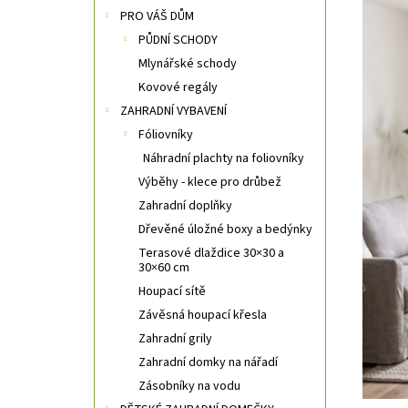
n
PRO VÁŠ DŮM
n
PŮDNÍ SCHODY
í
Mlynářské schody
p
a
Kovové regály
n
ZAHRADNÍ VYBAVENÍ
e
Fóliovníky
l
Náhradní plachty na foliovníky
Výběhy - klece pro drůbež
Zahradní doplňky
Dřevěné úložné boxy a bedýnky
Terasové dlaždice 30×30 a
30×60 cm
Houpací sítě
Závěsná houpací křesla
Zahradní grily
Zahradní domky na nářadí
Zásobníky na vodu