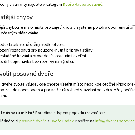
 ceny a varianty najdete v kategorii
Dveře Radex posuvné
.
stější chyby
jší chybou je málo místa pro zajetí křídla u systému po zdi a opomenutá p
a včasným plánováním.
edostatek volné stěny vedle otvoru.
ozdní rozhodnutí pro pouzdro (nutná příprava stěny).
esladěné kování a provedení s ostatními dveřmi.
ozdní objednávka bez rezervy na výrobu.
volit posuvné dveře
dveře zvolte všude, kde chcete ušetřit místo nebo kde otočné křídlo přek
o zdi, do novostaveb a pro nejčistší vzhled stavební pouzdro. Vždy ověřte
hem.
íte úsporu místa?
Poradíme s typem pojezdu i rozměrem.
lédněte si
posuvné dveře
a
Dveře Radex
. Napište na
info@dverezborovice