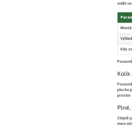
vidět ve
Para
Montá
Vzhle
Kdy zv
Posuvné
Kolik
Posuvné 
plochu p
prostor 
Plné,
Stejně j
mezi mís