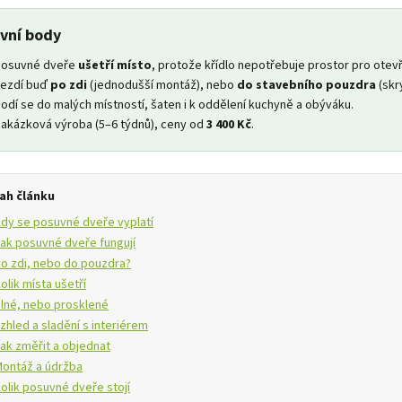
vní body
Posuvné dveře
ušetří místo
, protože křídlo nepotřebuje prostor pro otevř
ezdí buď
po zdi
(jednodušší montáž), nebo
do stavebního pouzdra
(skry
odí se do malých místností, šaten i k oddělení kuchyně a obýváku.
akázková výroba (5–6 týdnů), ceny od
3 400 Kč
.
ah článku
dy se posuvné dveře vyplatí
ak posuvné dveře fungují
o zdi, nebo do pouzdra?
olik místa ušetří
lné, nebo prosklené
zhled a sladění s interiérem
ak změřit a objednat
ontáž a údržba
olik posuvné dveře stojí