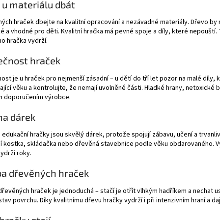
 u materiálu dbát
ých hraček dbejte na kvalitní opracování a nezávadné materiály. Dřevo by m
é a vhodné pro děti. Kvalitní hračka má pevné spoje a díly, které nepouští.
ho hračka vydrží.
ečnost hraček
st je u hraček pro nejmenší zásadní – u dětí do tří let pozor na malé díly, 
jící věku a kontrolujte, že nemají uvolněné části. Hladké hrany, netoxické 
 doporučením výrobce.
na dárek
edukační hračky jsou skvělý dárek, protože spojují zábavu, učení a trvan
 kostka, skládačka nebo dřevěná stavebnice podle věku obdarovaného. Vyb
vydrží roky.
ba dřevěných hraček
řevěných hraček je jednoduchá – stačí je otřít vlhkým hadříkem a nechat 
stav povrchu. Díky kvalitnímu dřevu hračky vydrží i při intenzivním hraní a d
 hračky stojí