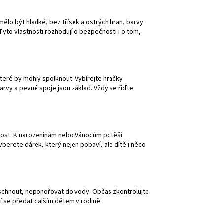
ělo být hladké, bez třísek a ostrých hran, barvy
 Tyto vlastnosti rozhodují o bezpečnosti i o tom,
které by mohly spolknout. Vybírejte hračky
barvy a pevné spoje jsou základ. Vždy se řiďte
livost. K narozeninám nebo Vánocům potěší
erete dárek, který nejen pobaví, ale dítě i něco
uschnout, neponořovat do vody. Občas zkontrolujte
ají se předat dalším dětem v rodině.