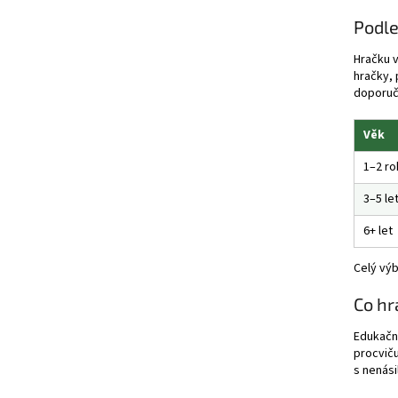
Podle
Hračku v
hračky, 
doporuč
Věk
1–2 ro
3–5 le
6+ let
Celý výb
Co hr
Edukační
procviču
s nenás