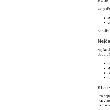
Ceny dře
M
V
Aktuální
Nejča
Nejčastě
doporuč
H
M
L
H
Které
Pro nejm
hlavolam
netoxic