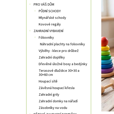
n
PRO VÁŠ DŮM
n
PŮDNÍ SCHODY
í
Mlynářské schody
p
a
Kovové regály
n
ZAHRADNÍ VYBAVENÍ
e
Fóliovníky
l
Náhradní plachty na foliovníky
Výběhy - klece pro drůbež
Zahradní doplňky
Dřevěné úložné boxy a bedýnky
Terasové dlaždice 30×30 a
30×60 cm
Houpací sítě
Závěsná houpací křesla
Zahradní grily
Zahradní domky na nářadí
Zásobníky na vodu