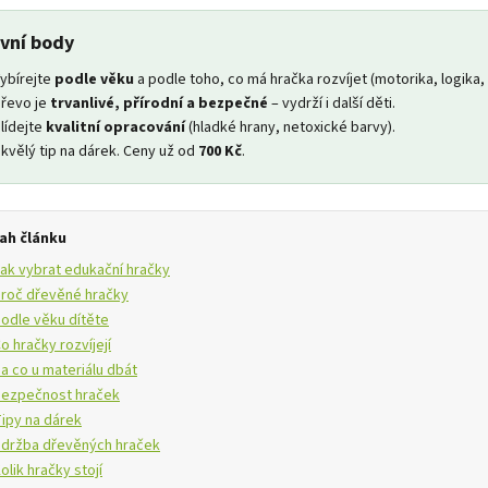
vní body
ybírejte
podle věku
a podle toho, co má hračka rozvíjet (motorika, logika, 
řevo je
trvanlivé, přírodní a bezpečné
– vydrží i další děti.
lídejte
kvalitní opracování
(hladké hrany, netoxické barvy).
kvělý tip na dárek. Ceny už od
700 Kč
.
ah článku
ak vybrat edukační hračky
roč dřevěné hračky
odle věku dítěte
o hračky rozvíjejí
a co u materiálu dbát
ezpečnost hraček
ipy na dárek
držba dřevěných hraček
olik hračky stojí