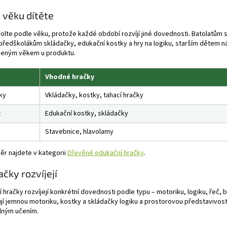
 věku dítěte
olte podle věku, protože každé období rozvíjí jiné dovednosti. Batolatům 
předškolákům skládačky, edukační kostky a hry na logiku, starším dětem ná
eným věkem u produktu.
Vhodné hračky
ky
Vkládačky, kostky, tahací hračky
t
Edukační kostky, skládačky
Stavebnice, hlavolamy
ěr najdete v kategorii
Dřevěné edukační hračky
.
ačky rozvíjejí
 hračky rozvíjejí konkrétní dovednosti podle typu – motoriku, logiku, řeč, 
jí jemnou motoriku, kostky a skládačky logiku a prostorovou představivost, 
ilným učením.