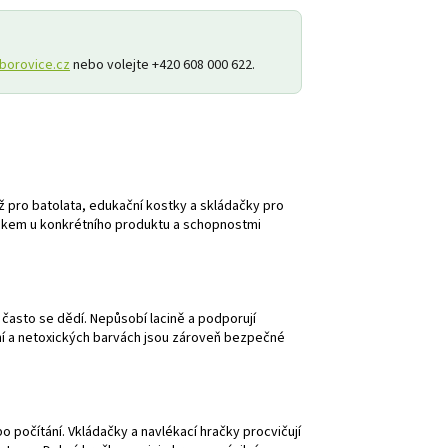
borovice.cz
nebo volejte +420 608 000 622.
ž pro batolata, edukační kostky a skládačky pro
věkem u konkrétního produktu a schopnostmi
a často se dědí. Nepůsobí lacině a podporují
ní a netoxických barvách jsou zároveň bezpečné
o počítání. Vkládačky a navlékací hračky procvičují