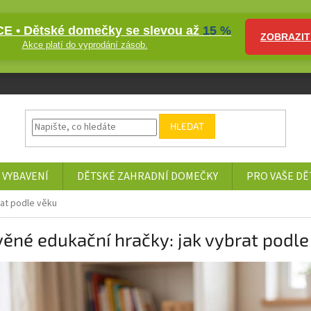
E • Dětské domečky se slevou až
15 %
ZOBRAZIT
Akce platí do vyprodání zásob.
HLEDAT
 VYBAVENÍ
DĚTSKÉ ZAHRADNÍ DOMEČKY
PRO VAŠE DĚ
rat podle věku
ěné edukační hračky: jak vybrat podle