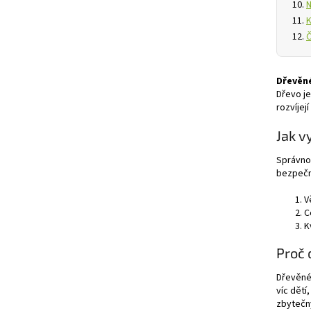
N
K
Č
Dřevěné
Dřevo je
rozvíjej
Jak v
Správnou
bezpečno
V
C
K
Proč 
Dřevěné 
víc dětí
zbytečn