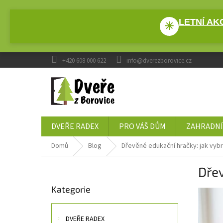
Přejít
na
LETNÍ AKC
obsah
☀
+420 608 000 622
info@dverezborovice.cz
DVEŘE RADEX
PRO VÁŠ DŮM
ZAHRADNÍ
Domů
Blog
Dřevěné edukační hračky: jak vyb
P
Dřev
o
Přeskočit
s
Kategorie
kategorie
t
r
a
DVEŘE RADEX