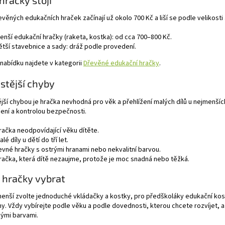
věných edukačních hraček začínají už okolo 700 Kč a liší se podle velikosti a
enší edukační hračky (raketa, kostka): od cca 700–800 Kč.
ětší stavebnice a sady: dráž podle provedení.
 nabídku najdete v kategorii
Dřevěné edukační hračky
.
stější chyby
jší chybou je hračka nevhodná pro věk a přehlížení malých dílů u nejmenš
ení a kontrolou bezpečnosti.
račka neodpovídající věku dítěte.
alé díly u dětí do tří let.
evné hračky s ostrými hranami nebo nekvalitní barvou.
račka, která dítě nezaujme, protože je moc snadná nebo těžká.
 hračky vybrat
enší zvolte jednoduché vkládačky a kostky, pro předškoláky edukační kostk
y. Vždy vybírejte podle věku a podle dovednosti, kterou chcete rozvíjet, 
kými barvami.