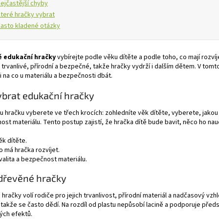
ejčastější chyby
teré hračky vybrat
asto kladené otázky
 edukační hračky
vybírejte podle věku dítěte a podle toho, co mají rozví
 trvanlivé, přírodní a bezpečné, takže hračky vydrží i dalším dětem. V to
í i na co u materiálu a bezpečnosti dbát.
ybrat edukační hračky
 hračku vyberete ve třech krocích: zohledníte věk dítěte, vyberete, jakou 
st materiálu. Tento postup zajistí, že hračka dítě bude bavit, něco ho na
ěk dítěte.
o má hračka rozvíjet.
valita a bezpečnost materiálu.
dřevěné hračky
hračky volí rodiče pro jejich trvanlivost, přírodní materiál a nadčasový vzh
, takže se často dědí. Na rozdíl od plastu nepůsobí lacině a podporuje př
ých efektů.