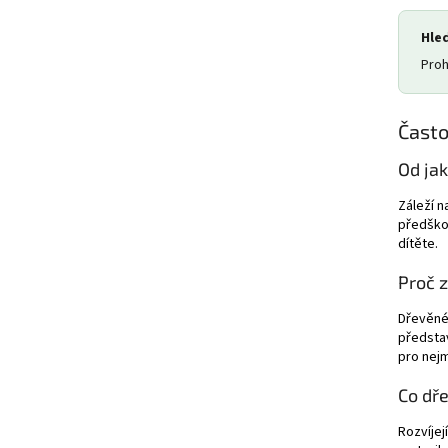
Hled
Proh
Často
Od ja
Záleží n
předško
dítěte.
Proč 
Dřevěné 
předsta
pro nejm
Co dře
Rozvíjej