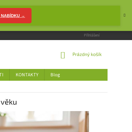
 NABÍDKU →
Přihlášení
NÁKUPNÍ
Prázdný košík
KOŠÍK
TI
KONTAKTY
Blog
 věku