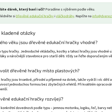
áte dárek, který baví i učí?
Poradíme s výběrem podle věku.
lédněte si
Dřevěné edukační hračky
i
vláčkodráhy
. Napište na
info@dverez
 kladené otázky
kého věku jsou dřevěné edukační hračky vhodné?
a typu hračky. Jednoduché vkládačky, kostky a tahací hračky jsou vhodné u
láky a náročnější stavebnice pro starší děti. Vždy se řiďte doporučeným 
zvolit dřevěné hračky místo plastových?
hračky jsou trvanlivé, přírodní a příjemné na dotek, takže vydrží i víc dětí 
vivost jednoduchou formou bez zbytečných efektů. Při kvalitním opracová
enší.
věné edukační hračky rozvíjejí?
í konkrétní dovednosti podle typu – jemnou motoriku, logiku, řeč, barvy neb