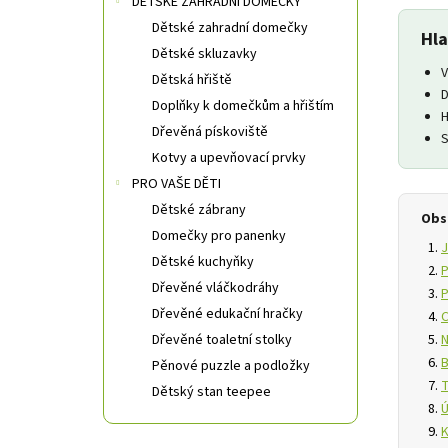
DĚTSKÉ ZAHRADNÍ DOMEČKY
Dětské zahradní domečky
Hla
Dětské skluzavky
V
Dětská hřiště
D
Doplňky k domečkům a hřištím
H
Dřevěná pískoviště
S
Kotvy a upevňovací prvky
PRO VAŠE DĚTI
Dětské zábrany
Obs
Domečky pro panenky
J
Dětské kuchyňky
P
Dřevěné vláčkodráhy
P
Dřevěné edukační hračky
C
N
Dřevěné toaletní stolky
B
Pěnové puzzle a podložky
T
Dětský stan teepee
Ú
K