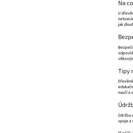
Na co
U dřevěn
netoxick
jak dlou
Bezp
Bezpečno
odpovída
věkovým
Tipy 
Dřevěné 
edukační
naučí a 
Údrž
Údržba d
spoje a 
Kolik