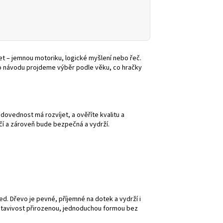
jet – jemnou motoriku, logické myšlení nebo řeč.
mto návodu projdeme výběr podle věku, co hračky
dovednost má rozvíjet, a ověříte kvalitu a
učí a zároveň bude bezpečná a vydrží.
led. Dřevo je pevné, příjemné na dotek a vydrží i
edstavivost přirozenou, jednoduchou formou bez