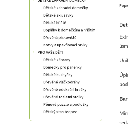
DĚTSKÉ ZAHRADNÍ DOMEČKY
Popi
Dětské zahradní domečky
Dětské skluzavky
Dětská hřiště
Det
Doplňky k domečkům a hřištím
Ext
Dřevěná pískoviště
Kotvy a upevňovací prvky
úsmě
PRO VAŠE DĚTI
Dětské zábrany
Unik
Domečky pro panenky
Dětské kuchyňky
Úpl
Dřevěné vláčkodráhy
pos
Dřevěné edukační hračky
Dřevěné toaletní stolky
Bar
Pěnové puzzle a podložky
Dětský stan teepee
Mim
sed