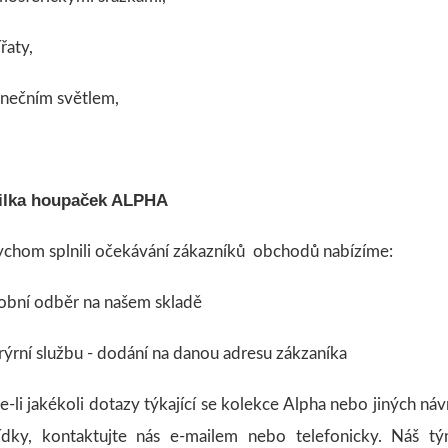
ířaty,
unečním světlem,
ilka houpaček ALPHA
chom splnili očekávání zákazníků obchodů nabízíme:
sobní odběr na našem skladě
rýrní službu - dodání na danou adresu zákzaníka
-li jakékoli dotazy týkající se kolekce Alpha nebo jiných náv
ídky, kontaktujte nás e-mailem nebo telefonicky. Náš 