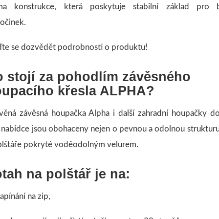
ma konstrukce, která poskytuje stabilní základ pro 
očinek.
ďte se dozvědět podrobnosti o produktu!
 stojí za pohodlím závěsného
oupacího křesla ALPHA?
věná závěsná houpačka Alpha i další zahradní houpačky d
í nabídce jsou obohaceny nejen o pevnou a odolnou strukturu,
olštáře pokryté voděodolným velurem.
tah na polštář je na:
pínání na zip,