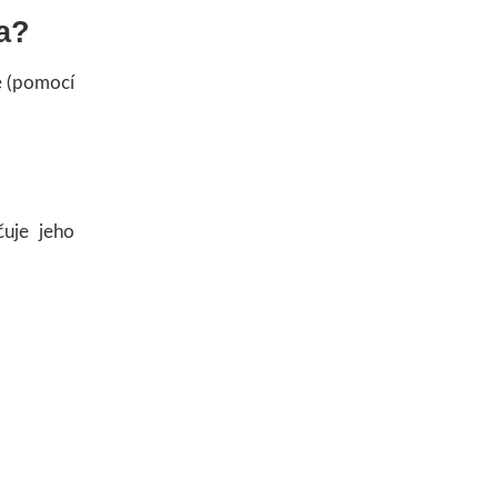
a?
é (pomocí
čuje jeho