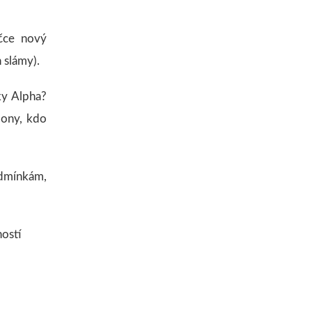
čce nový
 slámy).
ky Alpha?
 ony, kdo
dmínkám,
ností