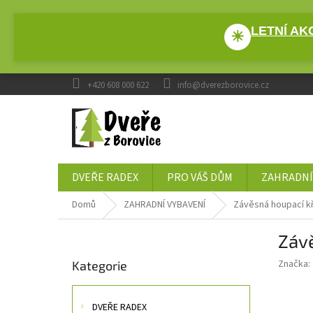
Přejít
na
LETNÍ AKC
obsah
☀
+420 608 000 622
info@dverezborovice.cz
DVEŘE RADEX
PRO VÁŠ DŮM
ZAHRADNÍ
Domů
ZAHRADNÍ VYBAVENÍ
Závěsná houpací k
P
Závě
o
Přeskočit
s
Značka:
Kategorie
kategorie
t
r
a
DVEŘE RADEX