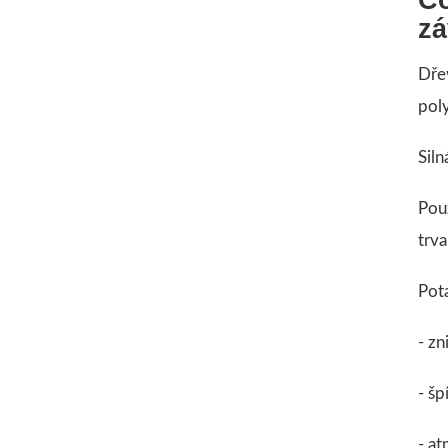
zá
Dře
pol
Siln
Pou
trva
Pota
- zn
- šp
- a