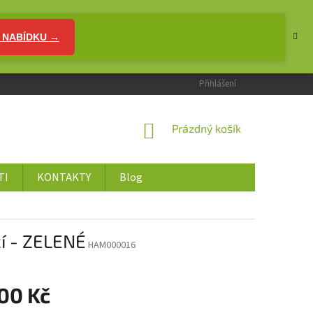
 NABÍDKU →
Přihlášení
NÁKUPNÍ
Prázdný košík
KOŠÍK
TI
KONTAKTY
Blog
í - ZELENÉ
HAM000016
400 Kč