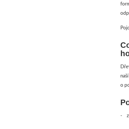
for
odp
Poj
Co
h
Dře
naš
o p
Po
- za