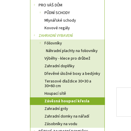
n
PRO VÁŠ DŮM
n
PŮDNÍ SCHODY
í
Mlynářské schody
p
a
Kovové regály
n
ZAHRADNÍ VYBAVENÍ
e
Fóliovníky
l
Náhradní plachty na foliovníky
Výběhy - klece pro drůbež
Zahradní doplňky
Dřevěné úložné boxy a bedýnky
Terasové dlaždice 30×30 a
30×60 cm
Houpací sítě
Závěsná houpací křesla
Zahradní grily
Zahradní domky na nářadí
Zásobníky na vodu