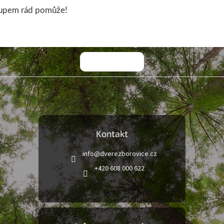
upem rád pomůže!
Kontakt
info
@
dverezborovice.cz
+420 608 000 622