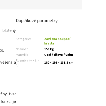
Doplňkové parametry
e blažený
Kategorie
:
Závěsná houpací
křesla
Nosnost
:
150 kg
ce.
Materiál
:
Ocel / dřevo / velur
Rozměry (v × š ×
avěšena a
180 × 153 × 131,5 cm
h)
:
čný tvar
funkcí je