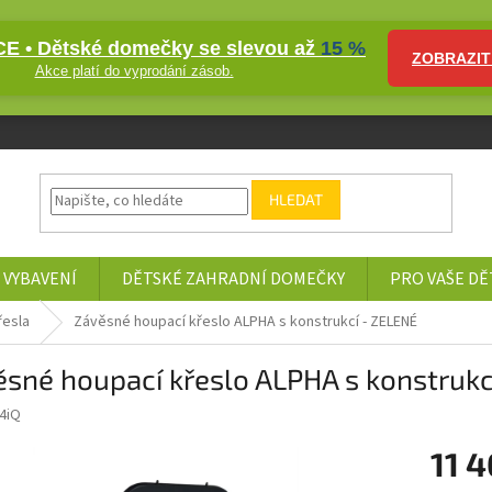
E • Dětské domečky se slevou až
15 %
ZOBRAZIT
Akce platí do vyprodání zásob.
HLEDAT
 VYBAVENÍ
DĚTSKÉ ZAHRADNÍ DOMEČKY
PRO VAŠE DĚ
řesla
Závěsné houpací křeslo ALPHA s konstrukcí - ZELENÉ
sné houpací křeslo ALPHA s konstrukc
4iQ
11 