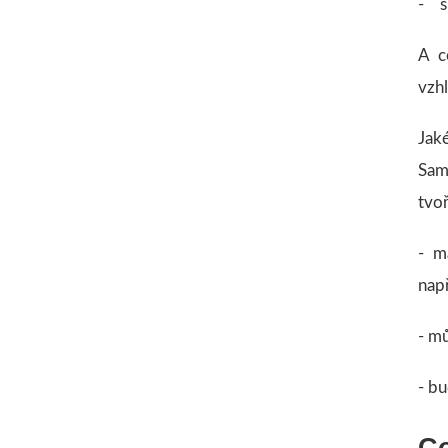
- sn
A c
vzh
Jak
Sam
tvo
- m
nap
- mů
- bu
Co