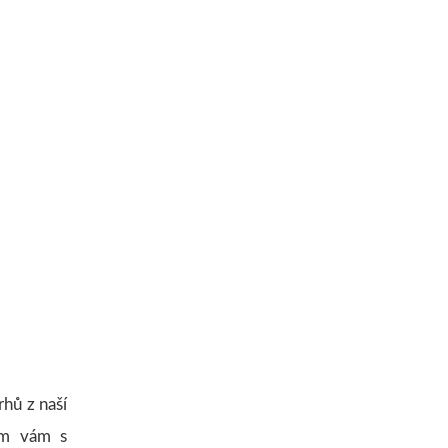
rhů z naší
tým vám s