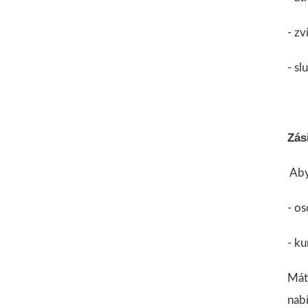
- zv
- sl
Zás
Aby
- o
- ku
Máte
nab