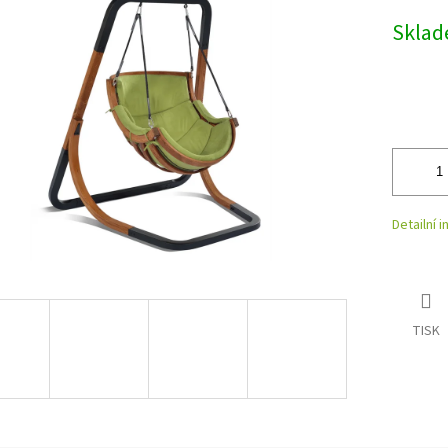
Měrná
Skla
cena:
Detailní 
TISK