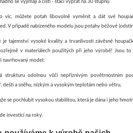
adno se vyjímají a čistí - stačí vyprat na 30 stupňů
o víc, můžete potah libovolně vyměnit a dát své houpa
led. V případě nabízeného modelu jsou potahy béžové (odstín
é je tajemství vysoké kvality a trvanlivosti závěsné houpač
ozřejmě v materiálech použitých při jeho výrobě! Jsou to
ří navrhovaný model:
á strukturu odolnou vůči nepříznivým povětrnostním po
ř. dešti a sněhu, nízkým a vysokým teplotám nebo větru,
že se pochlubit vysokou stabilitou, která je dána i jeho hmot
de investicí na roky.
 používáme k výrobě našich