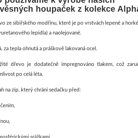
věsných houpaček z kolekce Alph
vo ze sibiřského modřínu, které je po vrstvách lepené a hork
yuretanového lepidla) a naolejované.
á, za tepla ohnutá a práškově lakovaná ocel.
žité dřevo je dodatečně impregnováno tlakem, což zaru
nlivost po celá léta.
h na zip, který chrání sedačku před:
ičením,
ínou,
tmosférickými srážkami,